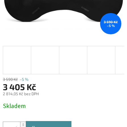
3 590 Kč
–5 %
3 590 Kč
–5 %
3 405 Kč
2 814,05 Kč bez DPH
Měrná
Skladem
cena: