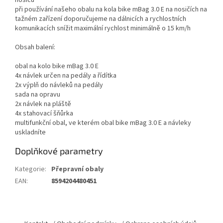
nosičů
při používání našeho obalu na kola bike mBag 3.0 E na nosičích na
tažném zařízení doporučujeme na dálnicích a rychlostních
komunikacích snížit maximální rychlost minimálně o 15 km/h
Obsah balení:
obal na kolo bike mBag 3.0 E
4x návlek určen na pedály a řídítka
2x výplň do návleků na pedály
sada na opravu
2x návlek na pláště
4x stahovací šňůrka
multifunkční obal, ve kterém obal bike mBag 3.0 E a návleky
uskladníte
Doplňkové parametry
Kategorie
:
Přepravní obaly
EAN
:
8594204480451
Z
á