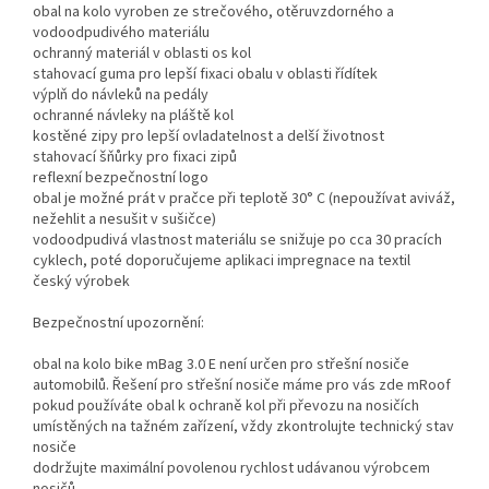
obal na kolo vyroben ze strečového, otěruvzdorného a
vodoodpudivého materiálu
ochranný materiál v oblasti os kol
stahovací guma pro lepší fixaci obalu v oblasti řídítek
výplň do návleků na pedály
ochranné návleky na pláště kol
kostěné zipy pro lepší ovladatelnost a delší životnost
stahovací šňůrky pro fixaci zipů
reflexní bezpečnostní logo
obal je možné prát v pračce při teplotě 30° C (nepoužívat aviváž,
nežehlit a nesušit v sušičce)
vodoodpudivá vlastnost materiálu se snižuje po cca 30 pracích
cyklech, poté doporučujeme aplikaci impregnace na textil
český výrobek
Bezpečnostní upozornění:
obal na kolo bike mBag 3.0 E není určen pro střešní nosiče
automobilů. Řešení pro střešní nosiče máme pro vás zde mRoof
pokud používáte obal k ochraně kol při převozu na nosičích
umístěných na tažném zařízení, vždy zkontrolujte technický stav
nosiče
dodržujte maximální povolenou rychlost udávanou výrobcem