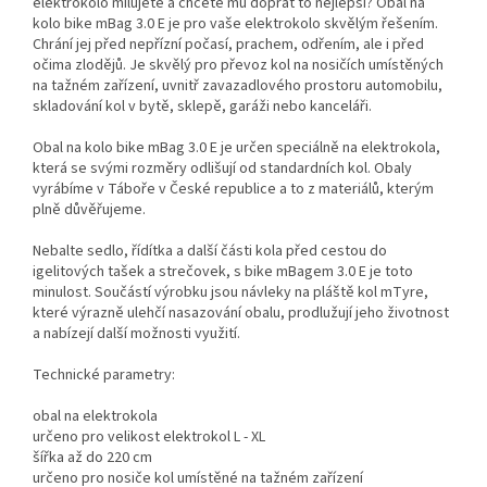
elektrokolo milujete a chcete mu dopřát to nejlepší? Obal na
kolo bike mBag 3.0 E je pro vaše elektrokolo skvělým řešením.
Chrání jej před nepřízní počasí, prachem, odřením, ale i před
očima zlodějů. Je skvělý pro převoz kol na nosičích umístěných
na tažném zařízení, uvnitř zavazadlového prostoru automobilu,
skladování kol v bytě, sklepě, garáži nebo kanceláři.
Obal na kolo bike mBag 3.0 E je určen speciálně na elektrokola,
která se svými rozměry odlišují od standardních kol. Obaly
vyrábíme v Táboře v České republice a to z materiálů, kterým
plně důvěřujeme.
Nebalte sedlo, řídítka a další části kola před cestou do
igelitových tašek a strečovek, s bike mBagem 3.0 E je toto
minulost. Součástí výrobku jsou návleky na pláště kol mTyre,
které výrazně ulehčí nasazování obalu, prodlužují jeho životnost
a nabízejí další možnosti využití.
Technické parametry:
obal na elektrokola
určeno pro velikost elektrokol L - XL
šířka až do 220 cm
určeno pro nosiče kol umístěné na tažném zařízení