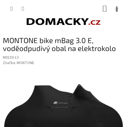
Přejít
NÁKUP
na
obsah
KOŠÍK
MONTONE bike mBag 3.0 E,
voděodpudivý obal na elektrokolo
M0150-13
Značka:
MONTONE