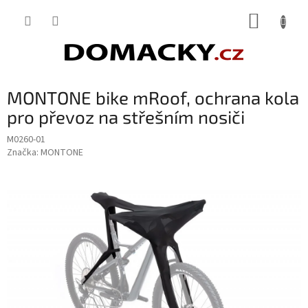
Přejít
NÁKUP
na
obsah
KOŠÍK
MONTONE bike mRoof, ochrana kola
pro převoz na střešním nosiči
M0260-01
Značka:
MONTONE