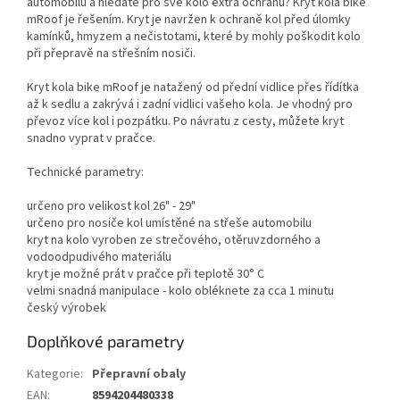
automobilu a hledáte pro své kolo extra ochranu? Kryt kola bike
mRoof je řešením. Kryt je navržen k ochraně kol před úlomky
kamínků, hmyzem a nečistotami, které by mohly poškodit kolo
při přepravě na střešním nosiči.
Kryt kola bike mRoof je natažený od přední vidlice přes řídítka
až k sedlu a zakrývá i zadní vidlici vašeho kola. Je vhodný pro
převoz více kol i pozpátku. Po návratu z cesty, můžete kryt
snadno vyprat v pračce.
Technické parametry:
určeno pro velikost kol 26" - 29"
určeno pro nosiče kol umístěné na střeše automobilu
kryt na kolo vyroben ze strečového, otěruvzdorného a
vodoodpudivého materiálu
kryt je možné prát v pračce při teplotě 30° C
velmi snadná manipulace - kolo obléknete za cca 1 minutu
český výrobek
Doplňkové parametry
Kategorie
:
Přepravní obaly
EAN
:
8594204480338