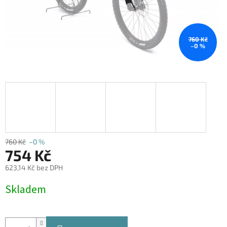
760 Kč
–0 %
760 Kč
–0 %
754 Kč
623,14 Kč bez DPH
Měrná
Skladem
cena: