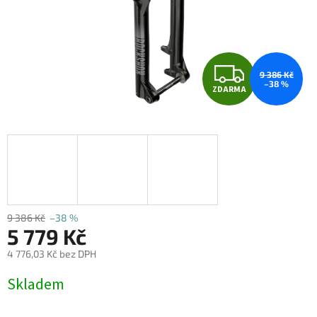
Z
9 386 Kč
–38 %
ZDARMA
D
A
R
M
A
9 386 Kč
–38 %
5 779 Kč
4 776,03 Kč bez DPH
Měrná
Skladem
cena: