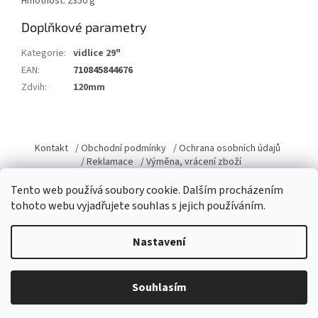
Hmotnost: 2350 g
Doplňkové parametry
Kategorie
:
vidlice 29"
EAN
:
710845844676
Zdvih
:
120mm
Z
á
Kontakt
/ Obchodní podmínky
/ Ochrana osobních údajů
p
/ Reklamace
/ Výměna, vrácení zboží
a
Tento web používá soubory cookie. Dalším procházením
t
tohoto webu vyjadřujete souhlas s jejich používáním.
í
Vytvořil Shoptet
Nastavení
Copyright 2026
Domacky.cz
. Všechna práva vyhrazena.
Upravit
Souhlasím
nastavení cookies