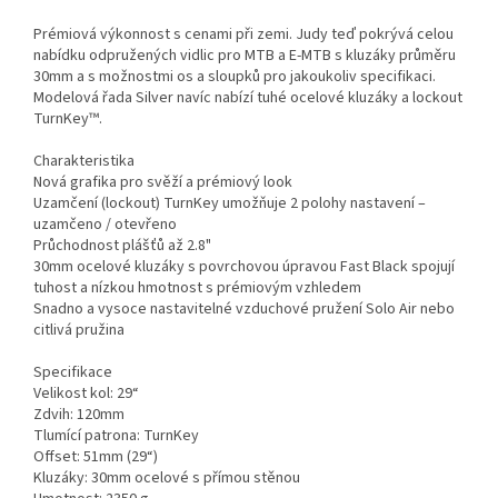
Prémiová výkonnost s cenami při zemi. Judy teď pokrývá celou
nabídku odpružených vidlic pro MTB a E-MTB s kluzáky průměru
30mm a s možnostmi os a sloupků pro jakoukoliv specifikaci.
Modelová řada Silver navíc nabízí tuhé ocelové kluzáky a lockout
TurnKey™.
Charakteristika
Nová grafika pro svěží a prémiový look
Uzamčení (lockout) TurnKey umožňuje 2 polohy nastavení –
uzamčeno / otevřeno
Průchodnost plášťů až 2.8"
30mm ocelové kluzáky s povrchovou úpravou Fast Black spojují
tuhost a nízkou hmotnost s prémiovým vzhledem
Snadno a vysoce nastavitelné vzduchové pružení Solo Air nebo
citlivá pružina
Specifikace
Velikost kol: 29“
Zdvih: 120mm
Tlumící patrona: TurnKey
Offset: 51mm (29“)
Kluzáky: 30mm ocelové s přímou stěnou