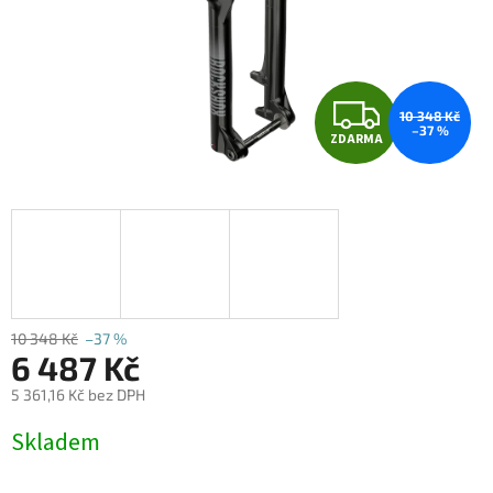
Z
10 348 Kč
–37 %
ZDARMA
D
A
R
M
A
10 348 Kč
–37 %
6 487 Kč
5 361,16 Kč bez DPH
Měrná
Skladem
cena: