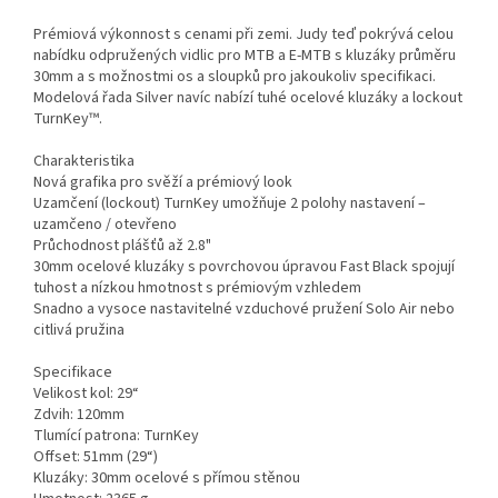
Prémiová výkonnost s cenami při zemi. Judy teď pokrývá celou
nabídku odpružených vidlic pro MTB a E-MTB s kluzáky průměru
30mm a s možnostmi os a sloupků pro jakoukoliv specifikaci.
Modelová řada Silver navíc nabízí tuhé ocelové kluzáky a lockout
TurnKey™.
Charakteristika
Nová grafika pro svěží a prémiový look
Uzamčení (lockout) TurnKey umožňuje 2 polohy nastavení –
uzamčeno / otevřeno
Průchodnost plášťů až 2.8"
30mm ocelové kluzáky s povrchovou úpravou Fast Black spojují
tuhost a nízkou hmotnost s prémiovým vzhledem
Snadno a vysoce nastavitelné vzduchové pružení Solo Air nebo
citlivá pružina
Specifikace
Velikost kol: 29“
Zdvih: 120mm
Tlumící patrona: TurnKey
Offset: 51mm (29“)
Kluzáky: 30mm ocelové s přímou stěnou