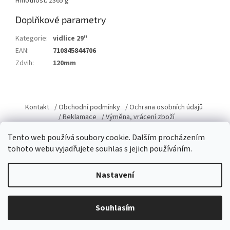
Hmotnost: 2365 g
Doplňkové parametry
Kategorie
:
vidlice 29"
EAN
:
710845844706
Zdvih
:
120mm
Z
á
Kontakt
/ Obchodní podmínky
/ Ochrana osobních údajů
p
/ Reklamace
/ Výměna, vrácení zboží
a
Tento web používá soubory cookie. Dalším procházením
t
tohoto webu vyjadřujete souhlas s jejich používáním.
í
Vytvořil Shoptet
Nastavení
Copyright 2026
Domacky.cz
. Všechna práva vyhrazena.
Upravit
Souhlasím
nastavení cookies