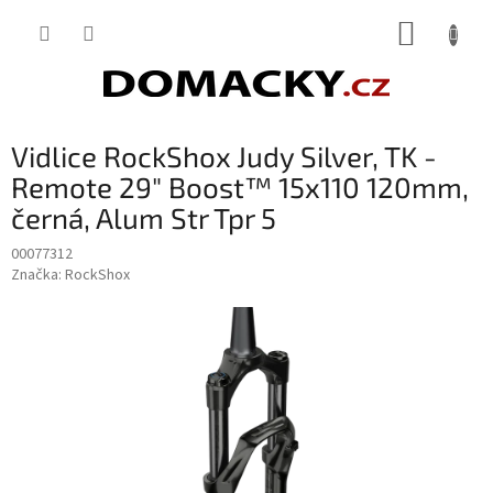
Přejít
NÁKUP
na
obsah
KOŠÍK
Vidlice RockShox Judy Silver, TK -
Remote 29" Boost™ 15x110 120mm,
černá, Alum Str Tpr 5
00077312
Značka:
RockShox