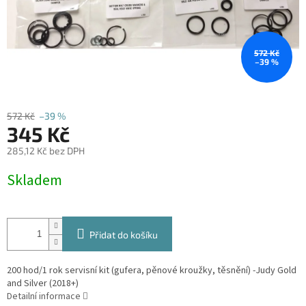
572 Kč
–39 %
572 Kč
–39 %
345 Kč
285,12 Kč bez DPH
Měrná
Skladem
cena:
Přidat do košíku
200 hod/1 rok servisní kit (gufera, pěnové kroužky, těsnění) -Judy Gold
and Silver (2018+)
Detailní informace