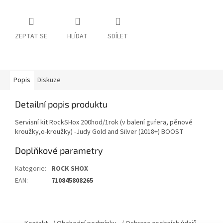
ZEPTAT SE
HLÍDAT
SDÍLET
Popis
Diskuze
Detailní popis produktu
Servisní kit RockSHox 200hod/1rok (v balení gufera, pěnové
kroužky,o-kroužky) -Judy Gold and Silver (2018+) BOOST
Doplňkové parametry
Kategorie
:
ROCK SHOX
EAN
:
710845808265
Z
á