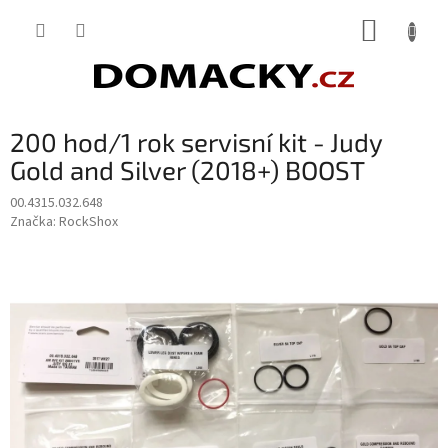
Přejít
NÁKUP
na
obsah
KOŠÍK
200 hod/1 rok servisní kit - Judy
Gold and Silver (2018+) BOOST
00.4315.032.648
Značka:
RockShox