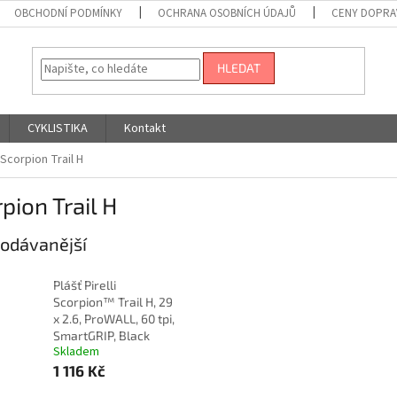
OBCHODNÍ PODMÍNKY
OCHRANA OSOBNÍCH ÚDAJŮ
CENY DOPRA
HLEDAT
CYKLISTIKA
Kontakt
Scorpion Trail H
pion Trail H
odávanější
Plášť Pirelli
Scorpion™ Trail H, 29
x 2.6, ProWALL, 60 tpi,
SmartGRIP, Black
Skladem
1 116 Kč