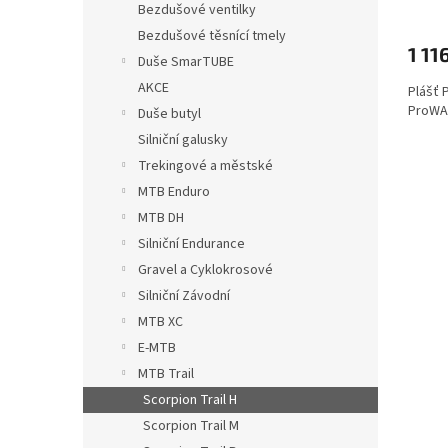
Bezdušové ventilky
Bezdušové těsnící tmely
1 11
Duše SmarTUBE
AKCE
Plášť P
ProWAL
Duše butyl
Silniční galusky
Trekingové a městské
MTB Enduro
MTB DH
Silniční Endurance
Gravel a Cyklokrosové
Silniční Závodní
MTB XC
E-MTB
MTB Trail
Scorpion Trail H
Scorpion Trail M