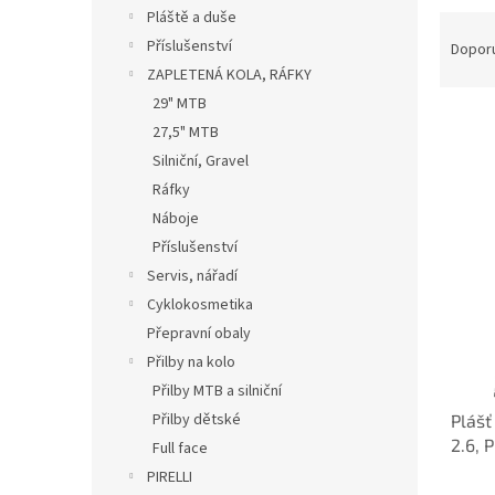
n
Pláště a duše
Ř
e
a
Příslušenství
Dopor
l
z
ZAPLETENÁ KOLA, RÁFKY
e
29" MTB
n
27,5" MTB
í
Silniční, Gravel
p
V
Ráfky
r
ý
o
Náboje
p
d
Příslušenství
i
u
s
Servis, nářadí
k
p
Cyklokosmetika
t
r
Přepravní obaly
ů
o
Přilby na kolo
d
Přilby MTB a silniční
u
Přilby dětské
Plášť
k
2.6, 
t
Full face
Black
ů
PIRELLI