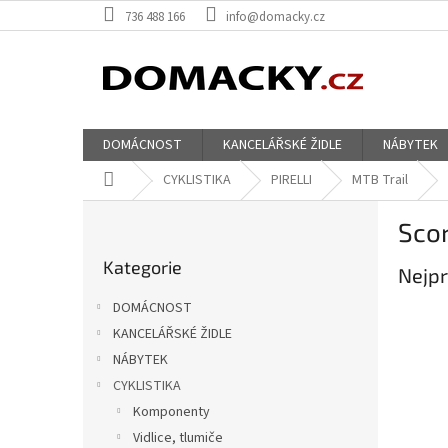
Přejít
736 488 166
info@domacky.cz
na
obsah
DOMÁCNOST
KANCELÁŘSKÉ ŽIDLE
NÁBYTEK
Domů
CYKLISTIKA
PIRELLI
MTB Trail
P
Scor
o
Přeskočit
s
Kategorie
kategorie
Nejpr
t
r
DOMÁCNOST
a
KANCELÁŘSKÉ ŽIDLE
n
NÁBYTEK
n
í
CYKLISTIKA
p
Komponenty
a
Vidlice, tlumiče