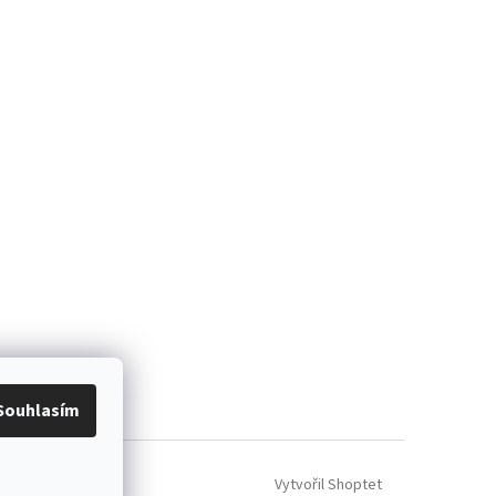
ácení zboží
Souhlasím
Vytvořil Shoptet