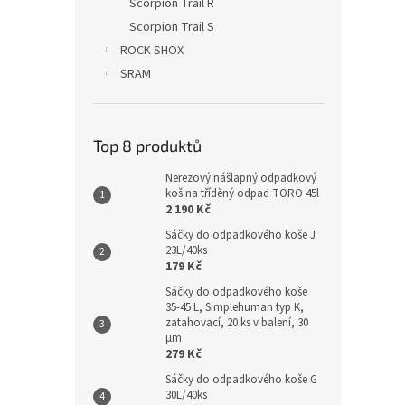
Scorpion Trail R
Scorpion Trail S
ROCK SHOX
SRAM
Top 8 produktů
Nerezový nášlapný odpadkový
koš na tříděný odpad TORO 45l
2 190 Kč
Sáčky do odpadkového koše J
23L/40ks
179 Kč
Sáčky do odpadkového koše
35-45 L, Simplehuman typ K,
zatahovací, 20 ks v balení, 30
µm
279 Kč
Sáčky do odpadkového koše G
30L/40ks