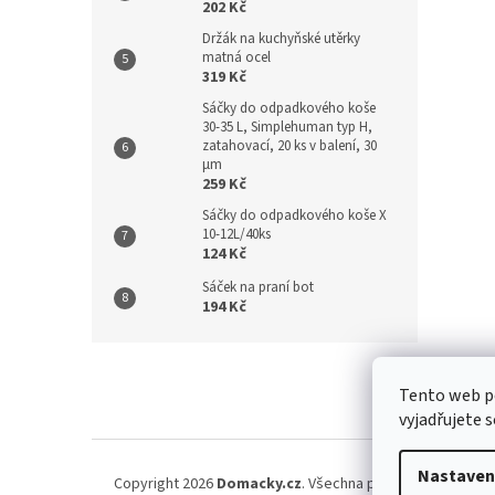
202 Kč
Držák na kuchyňské utěrky
matná ocel
319 Kč
Sáčky do odpadkového koše
30-35 L, Simplehuman typ H,
zatahovací, 20 ks v balení, 30
µm
259 Kč
Sáčky do odpadkového koše X
10-12L/40ks
124 Kč
Sáček na praní bot
194 Kč
Z
á
Kontakt
/
Tento web p
p
vyjadřujete s
a
t
í
Nastaven
Copyright 2026
Domacky.cz
. Všechna práva vyhrazena.
U