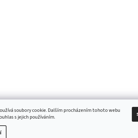
 Obchodní podmínky
/ Ochrana osobních údajů
/ Reklamace
/ Výměna, vr
oužívá soubory cookie. Dalším procházením tohoto webu
ouhlas s jejich používáním.
í
pravit nastavení cookies