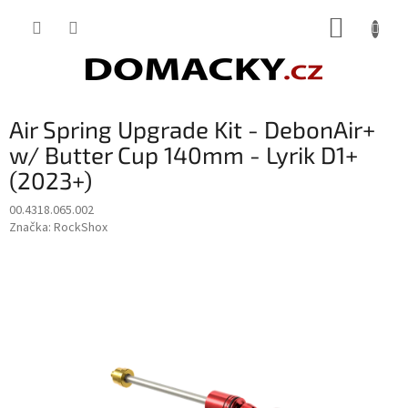
Přejít
NÁKUP
na
obsah
KOŠÍK
Air Spring Upgrade Kit - DebonAir+
w/ Butter Cup 140mm - Lyrik D1+
(2023+)
00.4318.065.002
Značka:
RockShox