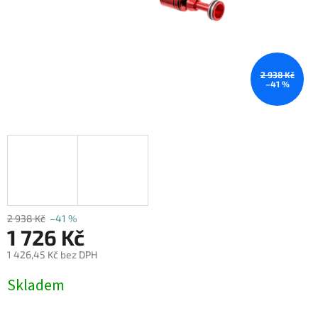
2 938 Kč
–41 %
2 938 Kč
–41 %
1 726 Kč
1 426,45 Kč bez DPH
Měrná
Skladem
cena: