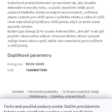
Vzduchové pružení DebonAir+ je navržené tak, aby dosáhlo
dokonalé rovnováhy toho, co jezdci skutečně chtějí: pocit
máslově hladkého chodu na malých nerovnostech, zvětšený
objem vzduchu pro větší oporu v průběhu zdvihu a celkově vyšší
chod odpružení při jízdě pro větší jistotu, když se terén stane
opravdu strmým.
ButterCups blokují 20 % vysoko frekvenčního „drncání“ trailu (při
použití v obou nohou vidlice). Omezení těchto vibrací výrazně
snižuje únavu rukou a paží, takže vám zanechává pocit svěžesti
a větší jistoty.
Doplňkové parametry
Kategorie
:
ROCK SHOX
EAN
:
710845877599
Z
á
Kontakt
/ Obchodní podmínky
/ Ochrana osobních údajů
p
/ Reklamace
/ Výměna, vrácení zboží
a
Tento web používá soubory cookie. Dalším procházením
t