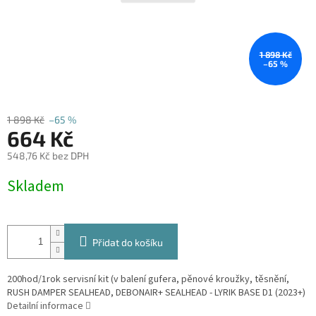
1 898 Kč
–65 %
1 898 Kč
–65 %
664 Kč
548,76 Kč bez DPH
Měrná
Skladem
cena:
Přidat do košíku
200hod/1rok servisní kit (v balení gufera, pěnové kroužky, těsnění,
RUSH DAMPER SEALHEAD, DEBONAIR+ SEALHEAD - LYRIK BASE D1 (2023+)
Detailní informace