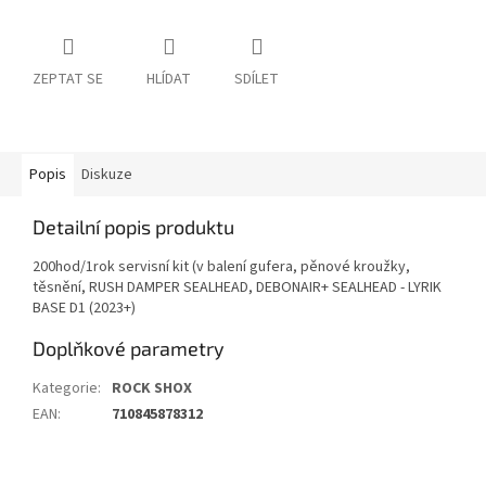
ZEPTAT SE
HLÍDAT
SDÍLET
Popis
Diskuze
Detailní popis produktu
200hod/1rok servisní kit (v balení gufera, pěnové kroužky,
těsnění, RUSH DAMPER SEALHEAD, DEBONAIR+ SEALHEAD - LYRIK
BASE D1 (2023+)
Doplňkové parametry
Kategorie
:
ROCK SHOX
EAN
:
710845878312
Z