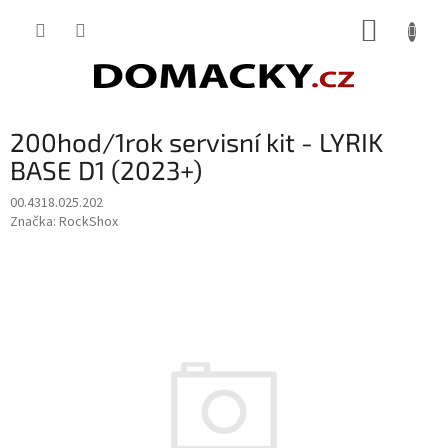
Přejít
NÁKUP
na
obsah
KOŠÍK
200hod/1rok servisní kit - LYRIK
BASE D1 (2023+)
00.4318.025.202
Značka:
RockShox