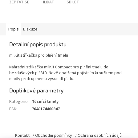
ZEPTAT SE
HLÍDAT
SDÍLET
Popis
Diskuze
Detailní popis produktu
milKit stříkačka pro plnění tmelu
Náhradní stříkačka milKit Compact pro plnění tmelu do
bezdušových plášťů. Nově opatřená pojistním kroužkem pod
madly proti uplnému vysunutí pístu.
Doplňkové parametry
Kategorie
:
Těsnící tmely
EAN
:
7640174460847
Z
á
Kontakt
/ Obchodní podmínky
/ Ochrana osobních údajů