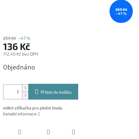
259 Kč
–47 %
259 Kč
–47 %
136 Kč
112,40 Kč bez DPH
Měrná
Objednáno
cena:
Přidat do košíku
milKit stříkačka pro plnění tmelu
Detailní informace