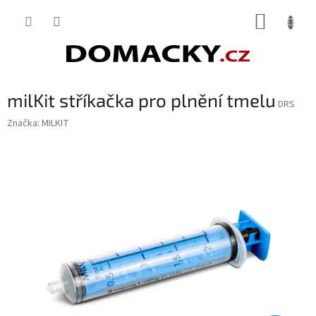
Přejít
NÁKUP
na
obsah
KOŠÍK
milKit stříkačka pro plnění tmelu
DRS
Značka:
MILKIT