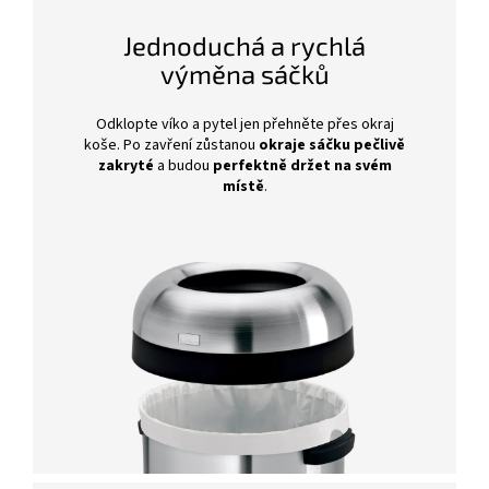
Jednoduchá a rychlá
výměna sáčků
Odklopte víko a pytel jen přehněte přes okraj
koše. Po zavření zůstanou
okraje sáčku pečlivě
zakryté
a budou
perfektně držet na svém
místě
.