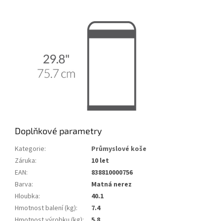
Doplňkové parametry
Kategorie
:
Průmyslové koše
Záruka
:
10 let
EAN
:
838810000756
Barva
:
Matná nerez
Hloubka
:
40.1
Hmotnost balení (kg)
:
7.4
Hmotnost výrobku (kg)
:
5.8