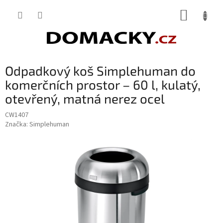
Přejít
NÁKUP
na
obsah
KOŠÍK
Odpadkový koš Simplehuman do
komerčních prostor – 60 l, kulatý,
otevřený, matná nerez ocel
CW1407
Značka:
Simplehuman