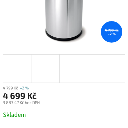
4 799 Kč
–2 %
4 799 Kč
–2 %
4 699 Kč
3 883,47 Kč bez DPH
Měrná
Skladem
cena: