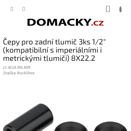
Přejít
NÁKUP
na
obsah
KOŠÍK
Čepy pro zadní tlumič 3ks 1/2"
(kompatibilní s imperiálními i
metrickými tlumiči) 8X22.2
11.4118.091.809
Značka:
RockShox