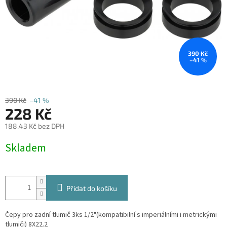
390 Kč
–41 %
390 Kč
–41 %
228 Kč
188,43 Kč bez DPH
Měrná
Skladem
cena:
Přidat do košíku
Čepy pro zadní tlumič 3ks 1/2"(kompatibilní s imperiálními i metrickými
tlumiči) 8X22.2