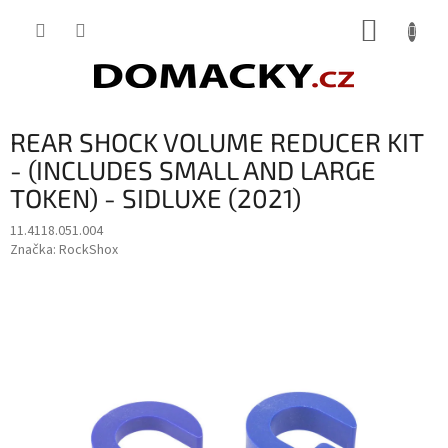
Přejít
NÁKUP
na
obsah
KOŠÍK
REAR SHOCK VOLUME REDUCER KIT
- (INCLUDES SMALL AND LARGE
TOKEN) - SIDLUXE (2021)
11.4118.051.004
Značka:
RockShox