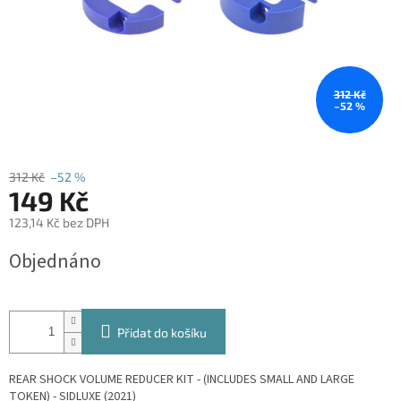
312 Kč
–52 %
312 Kč
–52 %
149 Kč
123,14 Kč bez DPH
Měrná
Objednáno
cena:
Přidat do košíku
REAR SHOCK VOLUME REDUCER KIT - (INCLUDES SMALL AND LARGE
TOKEN) - SIDLUXE (2021)