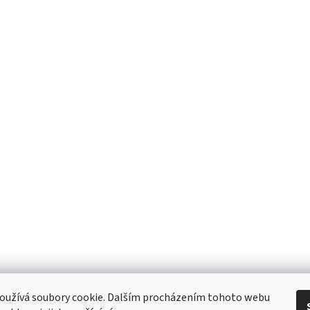
 Obchodní podmínky
/ Ochrana osobních údajů
/ Reklamace
/ Výměna, vr
oužívá soubory cookie. Dalším procházením tohoto webu