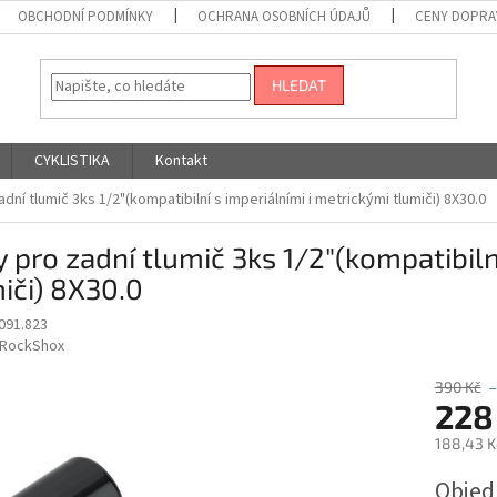
OBCHODNÍ PODMÍNKY
OCHRANA OSOBNÍCH ÚDAJŮ
CENY DOPRA
HLEDAT
CYKLISTIKA
Kontakt
dní tlumič 3ks 1/2"(kompatibilní s imperiálními i metrickými tlumiči) 8X30.0
 pro zadní tlumič 3ks 1/2"(kompatibiln
iči) 8X30.0
091.823
RockShox
390 Kč
–
228
188,43 K
Měrná
Obje
cena: