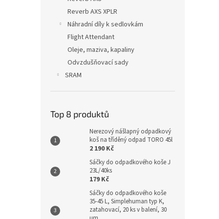
Reverb AXS XPLR
Náhradní díly k sedlovkám
Flight Attendant
Oleje, maziva, kapaliny
Odvzdušňovací sady
SRAM
Top 8 produktů
Nerezový nášlapný odpadkový
koš na tříděný odpad TORO 45l
2 190 Kč
Sáčky do odpadkového koše J
23L/40ks
179 Kč
Sáčky do odpadkového koše
35-45 L, Simplehuman typ K,
zatahovací, 20 ks v balení, 30
µm