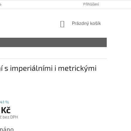
VY
Přihlášení
NÁKUPNÍ
Prázdný košík
KOŠÍK
í s imperiálními i metrickými
41 %
 Kč
č bez DPH
dnáno