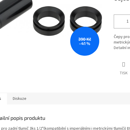
Čepy pro 
390 Kč
metrickým
–41 %
Detailní 
TISK
s
Diskuze
ailní popis produktu
pro zadní tlumič 3ks 1/2"(kompatibilní s imperiálními i metrickými tlumiči) 8