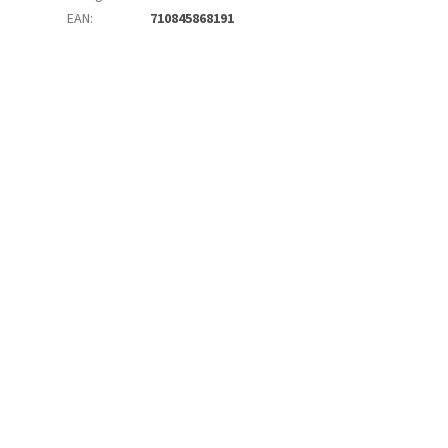
EAN
:
710845868191