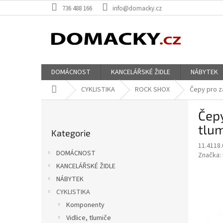
Přejít
736 488 166
info@domacky.cz
na
obsah
DOMÁCNOST
KANCELÁŘSKÉ ŽIDLE
NÁBYTEK
Domů
CYKLISTIKA
ROCK SHOX
Čepy pro za
P
Čepy
o
Přeskočit
s
tlum
Kategorie
kategorie
t
11.4118.
r
DOMÁCNOST
Značka:
a
KANCELÁŘSKÉ ŽIDLE
n
NÁBYTEK
n
í
CYKLISTIKA
p
Komponenty
a
Vidlice, tlumiče