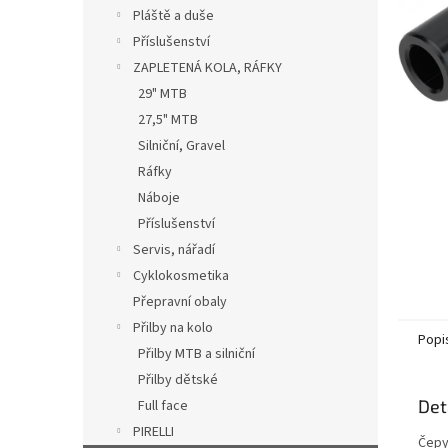
n
Pláště a duše
e
Příslušenství
l
ZAPLETENÁ KOLA, RÁFKY
29" MTB
27,5" MTB
Silniční, Gravel
Ráfky
Náboje
Příslušenství
Servis, nářadí
Cyklokosmetika
Přepravní obaly
Přilby na kolo
Popi
Přilby MTB a silniční
Přilby dětské
Det
Full face
PIRELLI
Čepy 