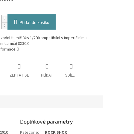
Přidat do košíku
zadní tlumič 3ks 1/2"(kompatibilní s imperiálními i
i tlumiči) 8X30.0
informace
ZEPTAT SE
HLÍDAT
SDÍLET
Doplňkové parametry
X30.0
Kategorie
:
ROCK SHOX