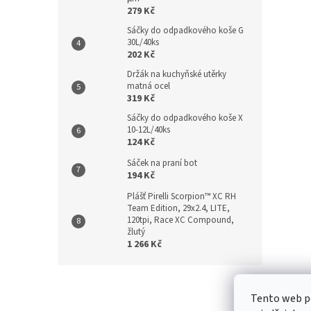
279 Kč
Sáčky do odpadkového koše G
30L/40ks
202 Kč
Držák na kuchyňské utěrky
matná ocel
319 Kč
Sáčky do odpadkového koše X
10-12L/40ks
124 Kč
Sáček na praní bot
194 Kč
Plášť Pirelli Scorpion™ XC RH
Team Edition, 29x2.4, LITE,
120tpi, Race XC Compound,
žlutý
1 266 Kč
Z
á
Kontakt
/
Tento web p
p