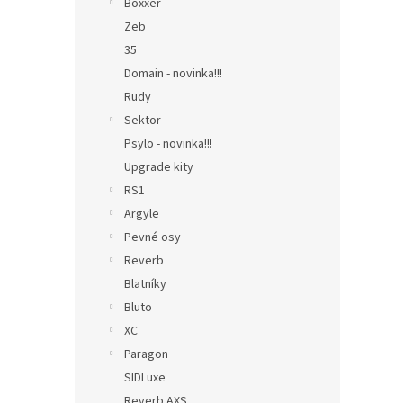
Boxxer
Zeb
35
Domain - novinka!!!
Rudy
Sektor
Psylo - novinka!!!
Upgrade kity
RS1
Argyle
Pevné osy
Reverb
Blatníky
Bluto
XC
Paragon
SIDLuxe
Reverb AXS