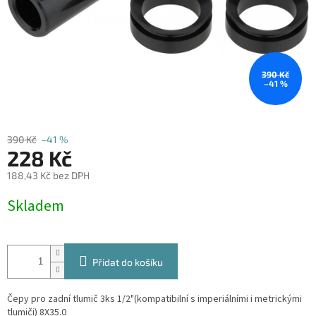
390 Kč
–41 %
390 Kč
–41 %
228 Kč
188,43 Kč bez DPH
Měrná
Skladem
cena:
Přidat do košíku
Čepy pro zadní tlumič 3ks 1/2"(kompatibilní s imperiálními i metrickými
tlumiči) 8X35.0