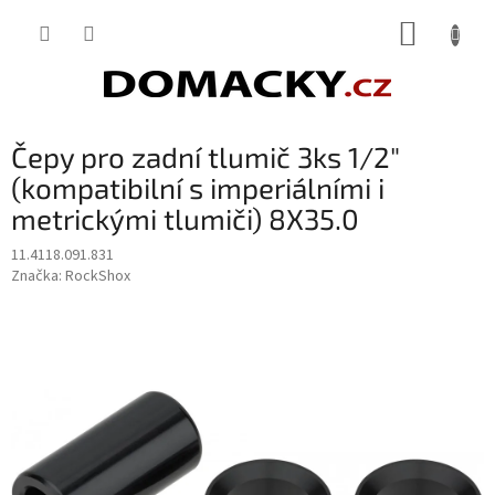
Přejít
NÁKUP
na
obsah
KOŠÍK
Čepy pro zadní tlumič 3ks 1/2"
(kompatibilní s imperiálními i
metrickými tlumiči) 8X35.0
11.4118.091.831
Značka:
RockShox