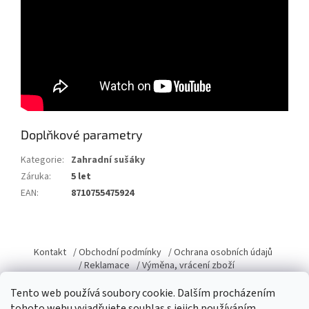
Doplňkové parametry
Kategorie
:
Zahradní sušáky
Záruka
:
5 let
EAN
:
8710755475924
Z
á
Kontakt
/ Obchodní podmínky
/ Ochrana osobních údajů
p
/ Reklamace
/ Výměna, vrácení zboží
a
t
Tento web používá soubory cookie. Dalším procházením
í
tohoto webu vyjadřujete souhlas s jejich používáním.