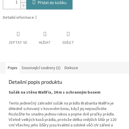
Přidat do košíku
Detailní informace
ZEPTAT SE
HLÍDAT
SDÍLET
Popis
Související soubory (1)
Diskuze
Detailní popis produktu
Sušák na stěnu WallFix, 24 m s ochranným boxem
Tento jedinečný zahradní sušák na prádlo Brabantia WallFix je
úhledně schovaný v kovovém boxu, když jej nepoužíváte.
Rozložíte ho snadno jednou rukou a pojme dvě pračky prádla.
Včetně velkých kusů prádla, protože délka vnějších šňůr je 120
cm! Všechny jeho šňůry jsou kvalitní a odolné vůči UV záření a