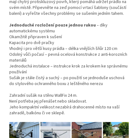
mají chytrý protiskluzový povrh, který pomáhá udržet prádlo na
svém místě. Připevněte na zeď pomocí vrtací šablony (součástí
balení) a vyřešte všechny problémy se sušením jedním tahem.
Jednoduché rozložení pouze jednou rukou
– díky
automatickému systému
Okamžitě připraven k sušení
Kapacita pro dvě pračky
Vhodný i pro větší kusy prádla – délka vnějších šňůr 120 cm
Odolný vůči počasí – pevná ocelová konstrukce z anti-korozních
materiálů
Jednoduchá instalace – instrukce krok za krokem ke správnému
používání
Sušák je stále čistý a suchý – po použití se jednoduše uschová
do stylového ochranného boxu z leštěného nerezu
Zahradní sušák na stěnu WallFix 24 m.
Není potřeba jej přenášet nebo skladovat.
Jeho kompaktní velikost nezabírá drahocenné místo na vaší
zahradě, balkónu či ve sklepě.