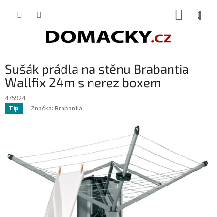
Přejít
NÁKUP
na
obsah
KOŠÍK
Sušák prádla na stěnu Brabantia
Wallfix 24m s nerez boxem
475924
Značka:
Brabantia
Tip