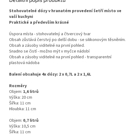
Stohovatelné dózy v hranatém provedení šetří místo ve
vaší kuchyni
Praktické a především krásné
Úspora místa - stohovatelný a čtvercový tvar
Obsah zůstává čerstvý po delší dobu - se silikonovým těsněním.
Obsah a zásoby viditelné na první pohled.
Snadno se čistí - možno mýt v myčce nádobí
Obsah a zásoby viditelné na první pohled - transparentní
plastová nádoba
Balení obsahuje 4x dózy: 2 x 0,7L a 2 x 1,6L
Rozměry
Objem:
1,6 litrů
Výška: 20 cm
Šířka: 11 cm
Hloubka: 11 cm
Objem:
0,7 litrů
Výška: 10,5 cm
Šířka: 11 cm