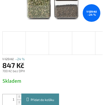
1 129 Kč
–24 %
1 129 Kč
–24 %
847 Kč
700 Kč bez DPH
Měrná
Skladem
cena:
Přidat do košíku