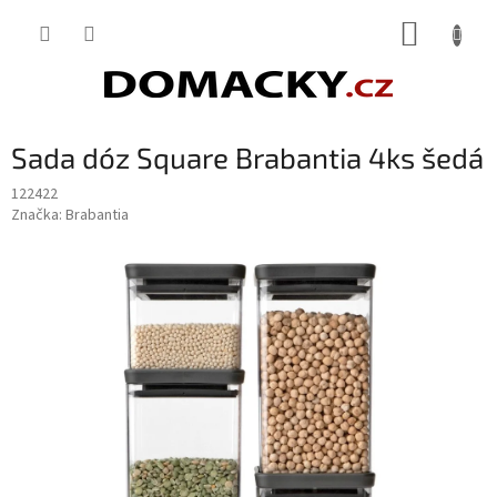
Přejít
NÁKUP
na
obsah
KOŠÍK
Sada dóz Square Brabantia 4ks šedá
122422
Značka:
Brabantia