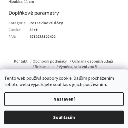
Hloubka: 11 cm
Doplňkové parametry
Kategorie
:
Potravinové dózy
Záruka
:
5 let
EAN
:
8710755122422
Z
á
Kontakt
/ Obchodní podmínky
/ Ochrana osobních údajů
p
/ Reklamace
/ Výměna, vrácení zboží
a
Tento web používá soubory cookie. Dalším procházením
t
tohoto webu vyjadřujete souhlas s jejich používáním.
í
Vytvořil Shoptet
Nastavení
Copyright 2026
Domacky.cz
. Všechna práva vyhrazena.
Upravit
Souhlasím
nastavení cookies