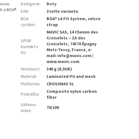
tovou
Kategorie
:
Boty
ek a BOA®
EAN
:
Zvolte variantu
BOA
BOA® L6 Fit System, velcro
systém
:
strap
MAVIC SAS, 14 Chemin des
Croiselets – ZA des
GPSR
Croiselets, 74370 Épagny
kontakt v
Metz-Tessy, France, e-
EU
:
mail: info@mavic.com |
www.mavic.com
Hmotnost
:
340 g (8,5UK)
Materiál
:
Laminated PU and mesh
Platforma
:
CROSSMAX SL
Composite nylon carbon
Podrážka
:
fiber
Stifness
70/100
index
: