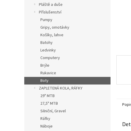
n
Pláště a duše
e
Příslušenství
l
Pumpy
Gripy, omotávky
Košíky, lahve
Batohy
Ledvinky
Computery
Brýle
Rukavice
Boty
ZAPLETENÁ KOLA, RÁFKY
29" MTB
27,5" MTB
Popi
Silniční, Gravel
Ráfky
Det
Náboje