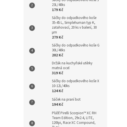
Sáčky do odpadkového koše J
23L/40ks
179 Kč
Sáčky do odpadkového koše
35-45 L, Simplehuman typ K,
zatahovací, 20 ks v balení, 30
µm
279 Kč
Sáčky do odpadkového koše G
30L/40ks
202 Kč
Držák na kuchyňské utěrky
matná ocel
319 Kč
Sáčky do odpadkového koše X
10-12L/40ks
124 Kč
Sáček na praní bot
194 Kč
Plášť Pirelli Scorpion™ XC RH
Team Edition, 29x2.4, LITE,
120tpi, Race XC Compound,