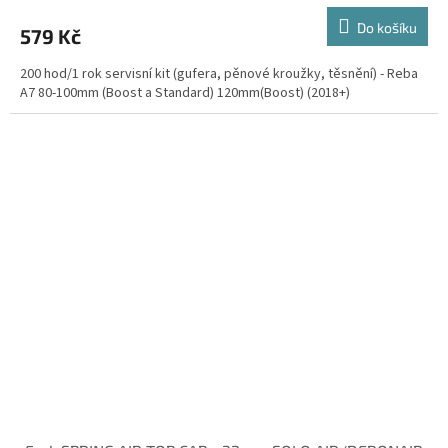
Do košíku
579 Kč
200 hod/1 rok servisní kit (gufera, pěnové kroužky, těsnění) - Reba
A7 80-100mm (Boost a Standard) 120mm(Boost) (2018+)