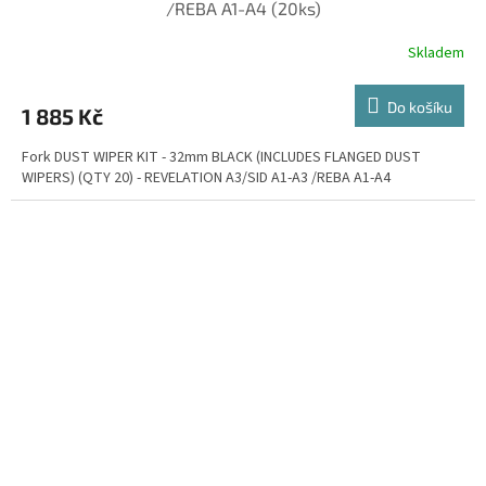
/REBA A1-A4 (20ks)
Skladem
Do košíku
1 885 Kč
Fork DUST WIPER KIT - 32mm BLACK (INCLUDES FLANGED DUST
WIPERS) (QTY 20) - REVELATION A3/SID A1-A3 /REBA A1-A4