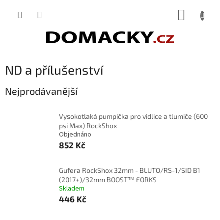
Přejít
NÁKUP
na
obsah
KOŠÍK
ND a přílušenství
Nejprodávanější
Vysokotlaká pumpička pro vidlice a tlumiče (600
psi Max) RockShox
Objednáno
852 Kč
Gufera RockShox 32mm - BLUTO/RS-1/SID B1
(2017+)/32mm BOOST™ FORKS
Skladem
446 Kč