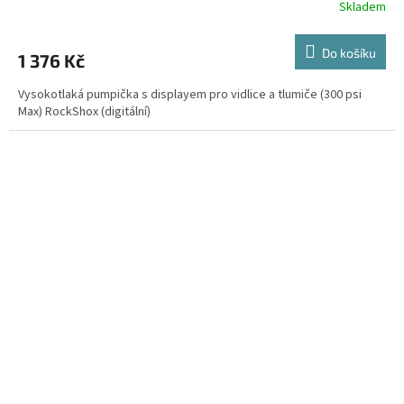
Skladem
Do košíku
1 376 Kč
Vysokotlaká pumpička s displayem pro vidlice a tlumiče (300 psi
Max) RockShox (digitální)