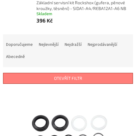
Základní servisní kit Rockshox (gufera, pěnové
kroužky, těsnění) - SIDA1-A4/REBA12A1-A6 NB
Skladem
396 Kč
Ř
a
Doporučujeme
Nejlevnější
Nejdražší
Nejprodávanější
z
e
Abecedně
n
í
p
OTEVŘÍT FILTR
r
o
V
d
ý
u
p
k
i
t
s
ů
p
r