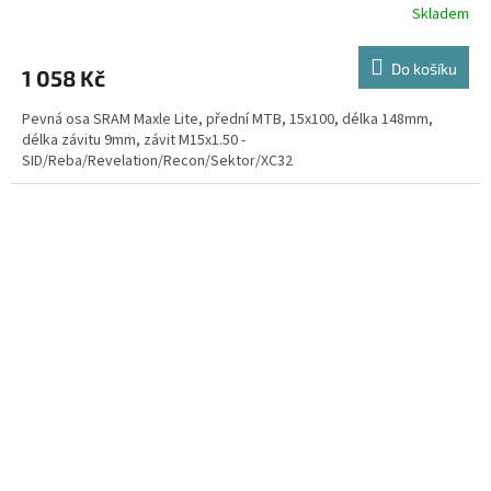
Skladem
Do košíku
1 058 Kč
Pevná osa SRAM Maxle Lite, přední MTB, 15x100, délka 148mm,
délka závitu 9mm, závit M15x1.50 -
SID/Reba/Revelation/Recon/Sektor/XC32