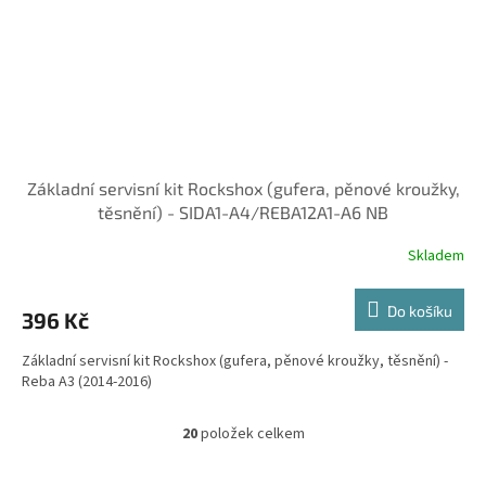
Základní servisní kit Rockshox (gufera, pěnové kroužky,
těsnění) - SIDA1-A4/REBA12A1-A6 NB
Skladem
Do košíku
396 Kč
Základní servisní kit Rockshox (gufera, pěnové kroužky, těsnění) -
Reba A3 (2014-2016)
20
položek celkem
O
v
l