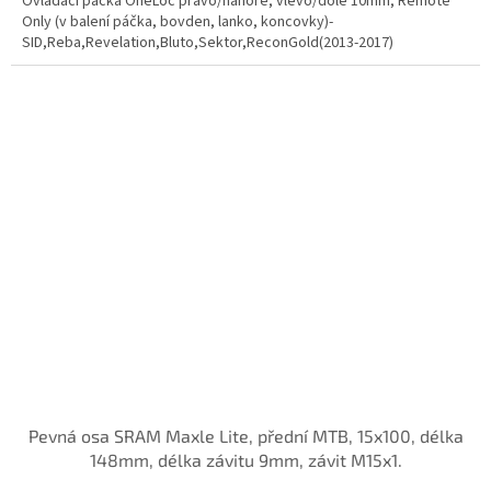
Ovládací páčka OneLoc pravo/nahoře, vlevo/dole 10mm, Remote
Only (v balení páčka, bovden, lanko, koncovky)-
SID,Reba,Revelation,Bluto,Sektor,ReconGold(2013-2017)
Pevná osa SRAM Maxle Lite, přední MTB, 15x100, délka
148mm, délka závitu 9mm, závit M15x1.