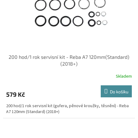
o
d
u
k
t
ů
200 hod/1 rok servisní kit - Reba A7 120mm(Standard)
(2018+)
Skladem
Do košíku
579 Kč
200 hod/1 rok servisní kit (gufera, pěnové kroužky, těsnění) - Reba
A7 120mm (Standard) (2018+)