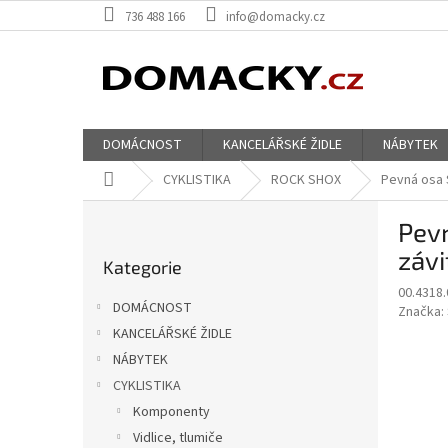
Přejít
736 488 166
info@domacky.cz
na
obsah
DOMÁCNOST
KANCELÁŘSKÉ ŽIDLE
NÁBYTEK
Domů
CYKLISTIKA
ROCK SHOX
Pevná osa 
P
Pevn
o
Přeskočit
s
závi
Kategorie
kategorie
t
00.4318.
r
DOMÁCNOST
Značka:
a
KANCELÁŘSKÉ ŽIDLE
n
NÁBYTEK
n
í
CYKLISTIKA
p
Komponenty
a
Vidlice, tlumiče