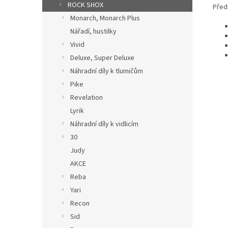
ROCK SHOX
Před
Monarch, Monarch Plus
Nářadí, hustilky
Vivid
Deluxe, Super Deluxe
Náhradní díly k tlumičům
Pike
Revelation
Lyrik
Náhradní díly k vidlicím
30
Judy
AKCE
Reba
Yari
Recon
Sid