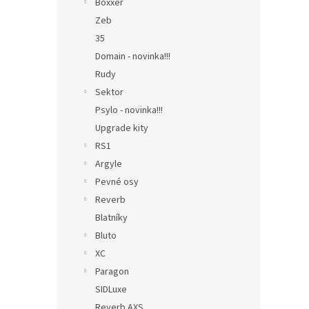
Boxxer
Zeb
35
Domain - novinka!!!
Rudy
Sektor
Psylo - novinka!!!
Upgrade kity
RS1
Argyle
Pevné osy
Reverb
Blatníky
Bluto
XC
Paragon
SIDLuxe
Reverb AXS