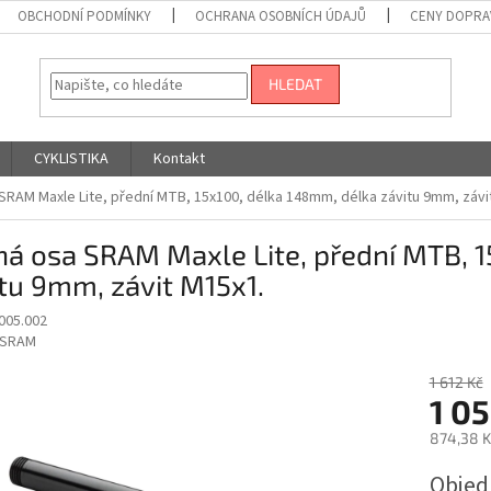
OBCHODNÍ PODMÍNKY
OCHRANA OSOBNÍCH ÚDAJŮ
CENY DOPRA
HLEDAT
CYKLISTIKA
Kontakt
SRAM Maxle Lite, přední MTB, 15x100, délka 148mm, délka závitu 9mm, závi
á osa SRAM Maxle Lite, přední MTB, 1
tu 9mm, závit M15x1.
005.002
SRAM
1 612 Kč
1 05
874,38 K
Měrná
Obje
cena: