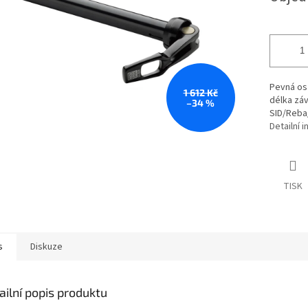
Pevná os
1 612 Kč
délka záv
–34 %
SID/Reba
Detailní 
TISK
s
Diskuze
ailní popis produktu