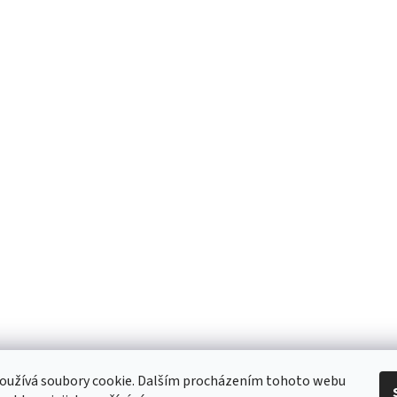
 Obchodní podmínky
/ Ochrana osobních údajů
/ Reklamace
/ Výměna, vr
oužívá soubory cookie. Dalším procházením tohoto webu