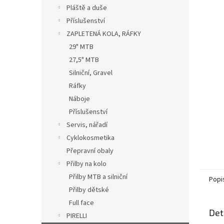
n
Pláště a duše
e
Příslušenství
l
ZAPLETENÁ KOLA, RÁFKY
29" MTB
27,5" MTB
Silniční, Gravel
Ráfky
Náboje
Příslušenství
Servis, nářadí
Cyklokosmetika
Přepravní obaly
Přilby na kolo
Přilby MTB a silniční
Popi
Přilby dětské
Full face
Det
PIRELLI