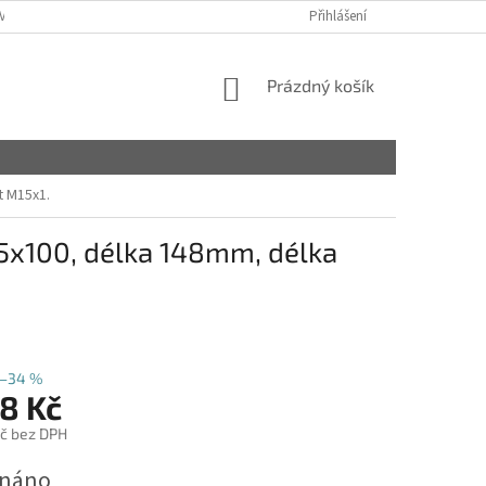
VY
Přihlášení
NÁKUPNÍ
Prázdný košík
KOŠÍK
t M15x1.
5x100, délka 148mm, délka
–34 %
8 Kč
č bez DPH
dnáno