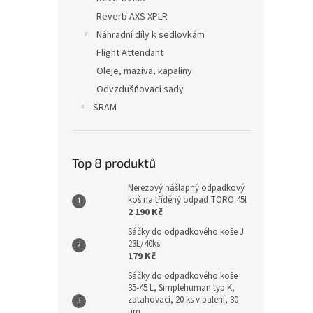
Reverb AXS XPLR
Náhradní díly k sedlovkám
Flight Attendant
Oleje, maziva, kapaliny
Odvzdušňovací sady
SRAM
Top 8 produktů
Nerezový nášlapný odpadkový
koš na tříděný odpad TORO 45l
2 190 Kč
Sáčky do odpadkového koše J
23L/40ks
179 Kč
Sáčky do odpadkového koše
35-45 L, Simplehuman typ K,
zatahovací, 20 ks v balení, 30
µm