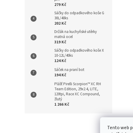
279 Kč
Sáčky do odpadkového koše G
30L/40ks
202 Kč
Držák na kuchyňské utěrky
matná ocel
319 Kč
Sáčky do odpadkového koše X
10-12L/40ks
124 Kč
Sáček na praní bot
194 Kč
Plášť Pirelli Scorpion™ XC RH
Team Edition, 29x2.4, LITE,
120tpi, Race XC Compound,
žlutý
1 266 Kč
Z
á
Kontakt
/
Tento web p
p