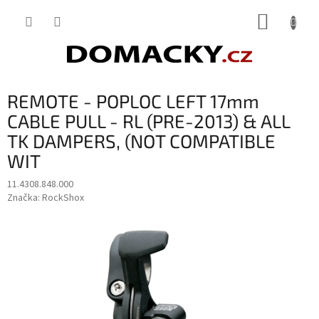
Přejít
NÁKUP
na
obsah
KOŠÍK
REMOTE - POPLOC LEFT 17mm
CABLE PULL - RL (PRE-2013) & ALL
TK DAMPERS, (NOT COMPATIBLE
WIT
11.4308.848.000
Značka:
RockShox