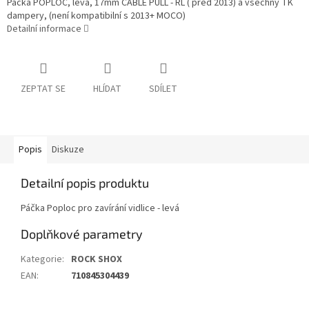
Páčka POPLOC, levá, 17mm CABLE PULL - RL ( před 2013) a všechny TK
dampery, (není kompatibilní s 2013+ MOCO)
Detailní informace
ZEPTAT SE
HLÍDAT
SDÍLET
Popis
Diskuze
Detailní popis produktu
Páčka Poploc pro zavírání vidlice - levá
Doplňkové parametry
Kategorie
:
ROCK SHOX
EAN
:
710845304439