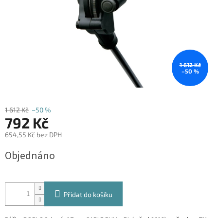
1 612 Kč
–50 %
1 612 Kč
–50 %
792 Kč
654,55 Kč bez DPH
Měrná
Objednáno
cena:
Přidat do košíku