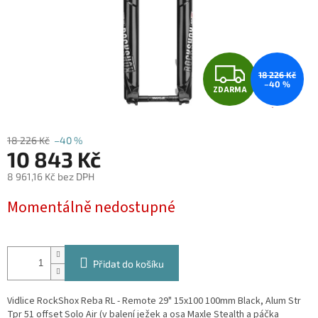
Z
18 226 Kč
–40 %
ZDARMA
D
A
18 226 Kč
–40 %
10 843 Kč
R
8 961,16 Kč bez DPH
M
Měrná
Momentálně nedostupné
cena:
A
Přidat do košíku
Vidlice RockShox Reba RL - Remote 29" 15x100 100mm Black, Alum Str
Tpr 51 offset Solo Air (v balení ježek a osa Maxle Stealth a páčka