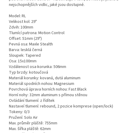
nejschopnějších vidlic, jaké jsou dostupné.
Model: RL
Velikost kol: 29"
Zdvih: 100mm
Tlumící patrona: Motion Control
Offset: 51mm (29")
Pevná osa: Maxle Stealth
Barva: lesklá černá
Sloupek: Tapered
Osa: 15x100mm
Vzdálenost osa-korunka: 506mm
Typ brzdy: kotoučová
Materiál korunky: kovaná, dutá aluminum
Materiál spodních nohou: Magnesium
Povrchová úprava horních nohou: Fast Black
Horní nohy: 32mm aluminum s přímou stěnou
Ovládání tlumení: z řídítek
Nastaveí tlumení: rebound, 2 pozice komprese (open/lock)
Tokeny: 0/3
Pružení: Solo Air
Max. průměr pláště: 755mm
Max. šířka pláště: 62mm