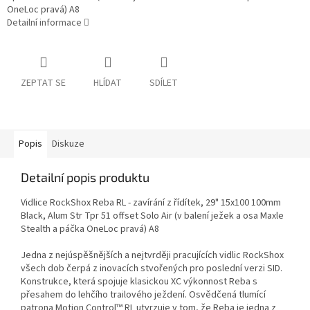
OneLoc pravá) A8
Detailní informace
ZEPTAT SE
HLÍDAT
SDÍLET
Popis
Diskuze
Detailní popis produktu
Vidlice RockShox Reba RL - zavírání z řídítek, 29" 15x100 100mm
Black, Alum Str Tpr 51 offset Solo Air (v balení ježek a osa Maxle
Stealth a páčka OneLoc pravá) A8
Jedna z nejúspěšnějších a nejtvrději pracujících vidlic RockShox
všech dob čerpá z inovacích stvořených pro poslední verzi SID.
Konstrukce, která spojuje klasickou XC výkonnost Reba s
přesahem do lehčího trailového ježdení. Osvědčená tlumící
patrona Motion Control™ RL utvrzuje v tom, že Reba je jedna z