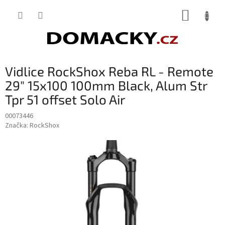
Přejít
NÁKUP
na
obsah
KOŠÍK
Vidlice RockShox Reba RL - Remote
29" 15x100 100mm Black, Alum Str
Tpr 51 offset Solo Air
00073446
Značka:
RockShox