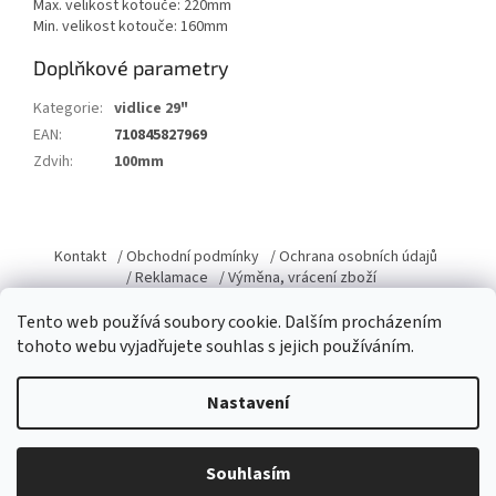
Max. velikost kotouče: 220mm
Min. velikost kotouče: 160mm
Doplňkové parametry
Kategorie
:
vidlice 29"
EAN
:
710845827969
Zdvih
:
100mm
Z
á
Kontakt
/ Obchodní podmínky
/ Ochrana osobních údajů
p
/ Reklamace
/ Výměna, vrácení zboží
a
Tento web používá soubory cookie. Dalším procházením
t
tohoto webu vyjadřujete souhlas s jejich používáním.
í
Vytvořil Shoptet
Nastavení
Copyright 2026
Domacky.cz
. Všechna práva vyhrazena.
Upravit
Souhlasím
nastavení cookies