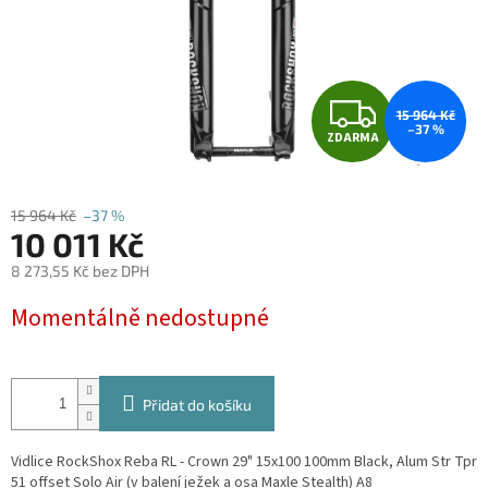
Z
15 964 Kč
–37 %
ZDARMA
D
A
15 964 Kč
–37 %
10 011 Kč
R
8 273,55 Kč bez DPH
M
Měrná
Momentálně nedostupné
cena:
A
Přidat do košíku
Vidlice RockShox Reba RL - Crown 29" 15x100 100mm Black, Alum Str Tpr
51 offset Solo Air (v balení ježek a osa Maxle Stealth) A8