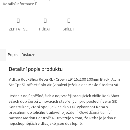
Detailní informace
ZEPTAT SE
HLÍDAT
SDÍLET
Popis
Diskuze
Detailní popis produktu
Vidlice RockShox Reba RL - Crown 29" 15x100 100mm Black, Alum
Str Tpr 51 offset Solo Air (v balení ježek a osa Maxle Stealth) A8
Jedna z nejúspěšnějších a nejtvrději pracujících vidlic RockShox
všech dob čerpá z inovacích stvořených pro poslední verzi SID.
Konstrukce, která spojuje klasickou XC výkonnost Reba s
přesahem do lehčího trailového ježdení. Osvědčená tlumící
patrona Motion Control™ RL utvrzuje v tom, že Reba je jedna z
nejschopnějších vidlic, jaké jsou dostupné.