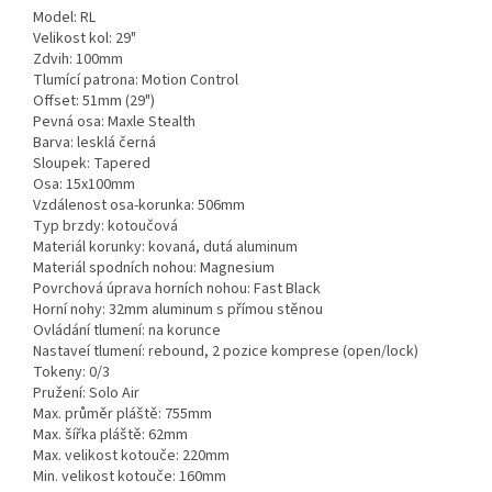
Model: RL
Velikost kol: 29"
Zdvih: 100mm
Tlumící patrona: Motion Control
Offset: 51mm (29")
Pevná osa: Maxle Stealth
Barva: lesklá černá
Sloupek: Tapered
Osa: 15x100mm
Vzdálenost osa-korunka: 506mm
Typ brzdy: kotoučová
Materiál korunky: kovaná, dutá aluminum
Materiál spodních nohou: Magnesium
Povrchová úprava horních nohou: Fast Black
Horní nohy: 32mm aluminum s přímou stěnou
Ovládání tlumení: na korunce
Nastaveí tlumení: rebound, 2 pozice komprese (open/lock)
Tokeny: 0/3
Pružení: Solo Air
Max. průměr pláště: 755mm
Max. šířka pláště: 62mm
Max. velikost kotouče: 220mm
Min. velikost kotouče: 160mm