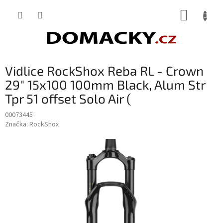
Přejít
NÁKUP
na
obsah
KOŠÍK
Vidlice RockShox Reba RL - Crown
29" 15x100 100mm Black, Alum Str
Tpr 51 offset Solo Air (
00073445
Značka:
RockShox