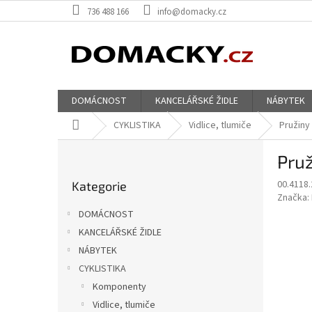
Přejít
736 488 166
info@domacky.cz
na
obsah
DOMÁCNOST
KANCELÁŘSKÉ ŽIDLE
NÁBYTEK
Domů
CYKLISTIKA
Vidlice, tlumiče
Pružiny
P
Pruž
o
Přeskočit
s
00.4118.
Kategorie
kategorie
t
Značka:
r
DOMÁCNOST
a
KANCELÁŘSKÉ ŽIDLE
n
NÁBYTEK
n
í
CYKLISTIKA
p
Komponenty
a
Vidlice, tlumiče