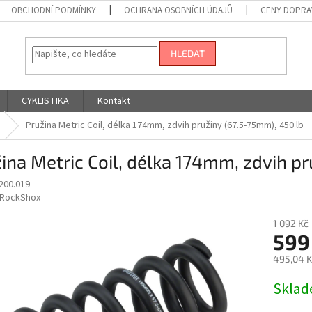
OBCHODNÍ PODMÍNKY
OCHRANA OSOBNÍCH ÚDAJŮ
CENY DOPRA
HLEDAT
CYKLISTIKA
Kontakt
Pružina Metric Coil, délka 174mm, zdvih pružiny (67.5-75mm), 450 lb
ina Metric Coil, délka 174mm, zdvih p
200.019
RockShox
1 092 Kč
599
495,04 K
Měrná
Skla
cena: