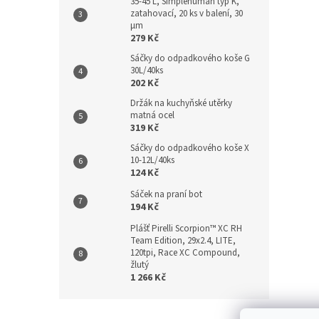
35-45 L, Simplehuman typ K,
zatahovací, 20 ks v balení, 30
µm
279 Kč
Sáčky do odpadkového koše G
30L/40ks
202 Kč
Držák na kuchyňské utěrky
matná ocel
319 Kč
Sáčky do odpadkového koše X
10-12L/40ks
124 Kč
Sáček na praní bot
194 Kč
Plášť Pirelli Scorpion™ XC RH
Team Edition, 29x2.4, LITE,
120tpi, Race XC Compound,
žlutý
1 266 Kč
Z