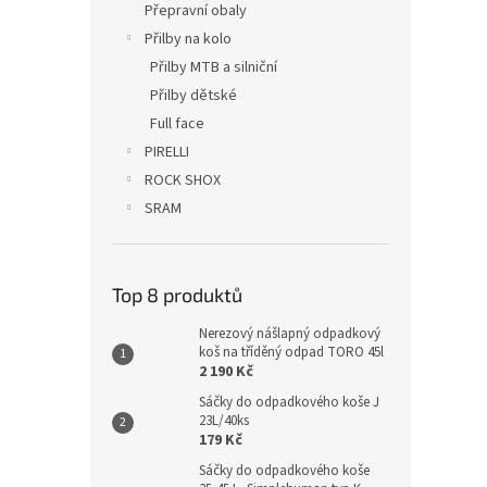
Přepravní obaly
Přilby na kolo
Přilby MTB a silniční
Přilby dětské
Full face
PIRELLI
ROCK SHOX
SRAM
Top 8 produktů
Nerezový nášlapný odpadkový
koš na tříděný odpad TORO 45l
2 190 Kč
Sáčky do odpadkového koše J
23L/40ks
179 Kč
Sáčky do odpadkového koše