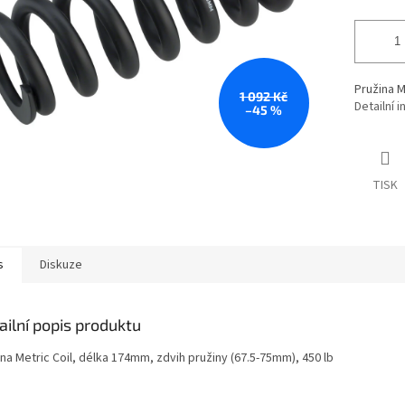
Pružina M
1 092 Kč
Detailní 
–45 %
TISK
s
Diskuze
ailní popis produktu
na Metric Coil, délka 174mm, zdvih pružiny (67.5-75mm), 450 lb