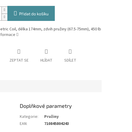
Přidat do košíku
etric Coil, délka 174mm, zdvih pružiny (67.5-75mm), 450 lb
informace
ZEPTAT SE
HLÍDAT
SDÍLET
Doplňkové parametry
Kategorie
:
Pružiny
EAN
:
710845804243