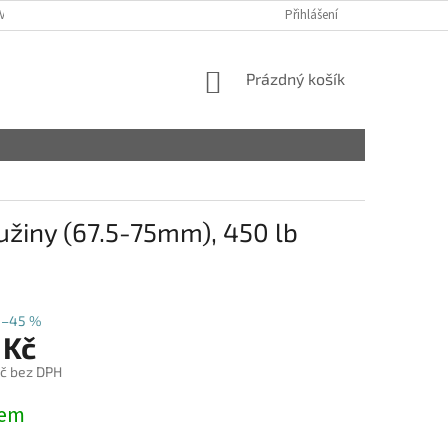
VY
Přihlášení
NÁKUPNÍ
Prázdný košík
KOŠÍK
ružiny (67.5-75mm), 450 lb
–45 %
 Kč
č bez DPH
dem