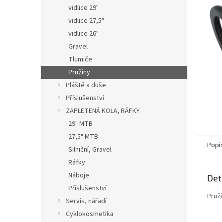
n
vidlice 29"
e
vidlice 27,5"
l
vidlice 26"
Gravel
Tlumiče
Pružiny
Pláště a duše
Příslušenství
ZAPLETENÁ KOLA, RÁFKY
29" MTB
27,5" MTB
Popi
Silniční, Gravel
Ráfky
Náboje
Det
Příslušenství
Pruži
Servis, nářadí
Cyklokosmetika