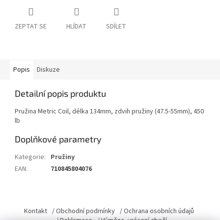
ZEPTAT SE
HLÍDAT
SDÍLET
Popis
Diskuze
Detailní popis produktu
Pružina Metric Coil, délka 134mm, zdvih pružiny (47.5-55mm), 450
lb
Doplňkové parametry
Kategorie
:
Pružiny
EAN
:
710845804076
Z
á
Kontakt
/ Obchodní podmínky
/ Ochrana osobních údajů
p