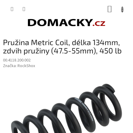
Přejít
NÁKUP
na
obsah
KOŠÍK
Pružina Metric Coil, délka 134mm,
zdvih pružiny (47.5-55mm), 450 lb
00.4118.200.002
Značka:
RockShox