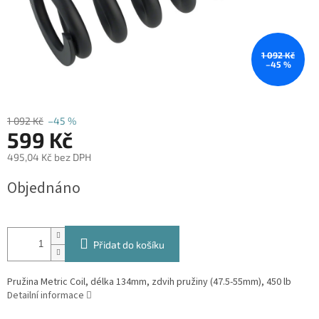
1 092 Kč
–45 %
1 092 Kč
–45 %
599 Kč
495,04 Kč bez DPH
Měrná
Objednáno
cena:
Přidat do košíku
Pružina Metric Coil, délka 134mm, zdvih pružiny (47.5-55mm), 450 lb
Detailní informace