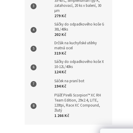
35-45 L, Simplehuman typ K,
zatahovací, 20 ks v balení, 30
µm
279 Kč
Sáčky do odpadkového koše G
30L/40ks
202 Kč
Držák na kuchyňské utěrky
matná ocel
319 Kč
Sáčky do odpadkového koše X
10-12L/40ks
124 Kč
Sáček na praní bot
194 Kč
Plášť Pirelli Scorpion™ XC RH
Team Edition, 29x2.4, LITE,
120tpi, Race XC Compound,
žlutý
1 266 Kč
Z