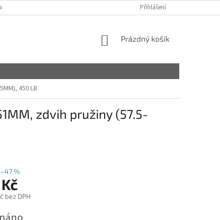
VY
Přihlášení
NÁKUPNÍ
Prázdný košík
KOŠÍK
65MM), 450 LB
51MM, zdvih pružiny (57.5-
–47 %
 Kč
č bez DPH
dnáno