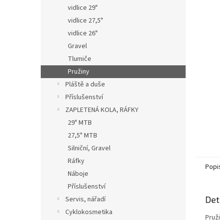
n
vidlice 29"
e
vidlice 27,5"
l
vidlice 26"
Gravel
Tlumiče
Pružiny
Pláště a duše
Příslušenství
ZAPLETENÁ KOLA, RÁFKY
29" MTB
27,5" MTB
Silniční, Gravel
Ráfky
Popi
Náboje
Příslušenství
Det
Servis, nářadí
Cyklokosmetika
Pruž