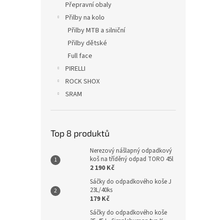
Přepravní obaly
Přilby na kolo
Přilby MTB a silniční
Přilby dětské
Full face
PIRELLI
ROCK SHOX
SRAM
Top 8 produktů
Nerezový nášlapný odpadkový
koš na tříděný odpad TORO 45l
2 190 Kč
Sáčky do odpadkového koše J
23L/40ks
179 Kč
Sáčky do odpadkového koše