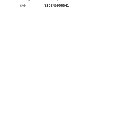
EAN
:
710845906541