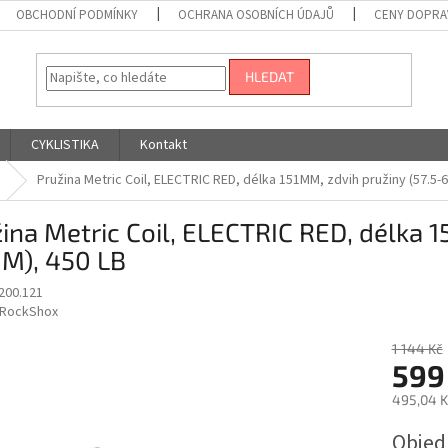
OBCHODNÍ PODMÍNKY
OCHRANA OSOBNÍCH ÚDAJŮ
CENY DOPRA
HLEDAT
CYKLISTIKA
Kontakt
Pružina Metric Coil, ELECTRIC RED, délka 151MM, zdvih pružiny (57.5-
ina Metric Coil, ELECTRIC RED, délka 1
M), 450 LB
200.121
RockShox
1 144 Kč
599
495,04 K
Měrná
Obje
cena: