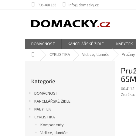
Přejít
736 488 166
info@domacky.cz
na
obsah
DOMÁCNOST
KANCELÁŘSKÉ ŽIDLE
NÁBYTEK
Domů
CYKLISTIKA
Vidlice, tlumiče
Pružiny
P
Pruž
o
Přeskočit
s
65M
Kategorie
kategorie
t
00.4118.
r
DOMÁCNOST
Značka:
a
KANCELÁŘSKÉ ŽIDLE
n
NÁBYTEK
n
í
CYKLISTIKA
p
Komponenty
a
Vidlice, tlumiče