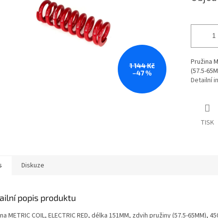
Pružina M
1 144 Kč
(57.5-65M
–47 %
Detailní 
TISK
s
Diskuze
ailní popis produktu
ina METRIC COIL, ELECTRIC RED, délka 151MM, zdvih pružiny (57.5-65MM), 45