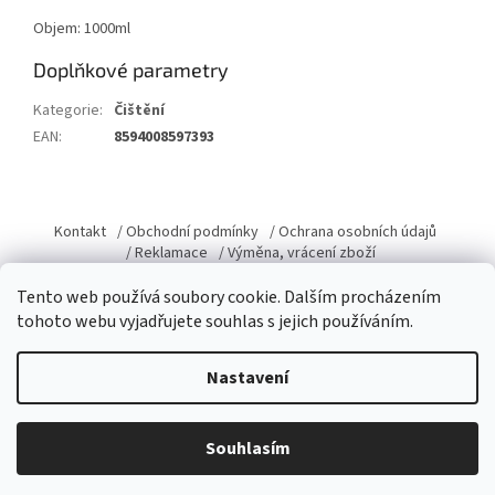
Objem: 1000ml
Doplňkové parametry
Kategorie
:
Čištění
EAN
:
8594008597393
Z
á
Kontakt
/ Obchodní podmínky
/ Ochrana osobních údajů
p
/ Reklamace
/ Výměna, vrácení zboží
a
Tento web používá soubory cookie. Dalším procházením
t
tohoto webu vyjadřujete souhlas s jejich používáním.
í
Vytvořil Shoptet
Nastavení
Copyright 2026
Domacky.cz
. Všechna práva vyhrazena.
Upravit
Souhlasím
nastavení cookies