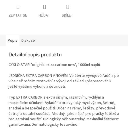
ZEPTAT SE
HLÍDAT
SDÍLET
Popis
Diskuze
Detailní popis produktu
CYKLO STAR "originál extra carbon new", 1000ml náplň
JEDNIČKA EXTRA CARBON V NOVÉM. Ve čtvrté vývojové řadě a po
více než ročním testování a vývoji od základu přepracován k
ještě vyššímu výkonu a šetrnosti.
Typ EXTRA CARBON s extra silným, razantním, rychlým a
maximálním účinkem. Vyladěno pro vysoký mycí výkon, šetrné,
snadné a bezpečné použití. Určen na rámy, řetězy, převodové
ústrojí a ostatní součásti. Vhodný i jako náplň pro pračky řetězů a
pro servisní použití. Biologicky odbouratelný. Maximální šetrnost
garantována: Dermatologicky testováno.