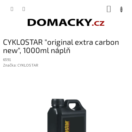
Přejít
NÁKUP
na
obsah
KOŠÍK
CYKLOSTAR "original extra carbon
new", 1000ml náplň
6591
Značka:
CYKLOSTAR