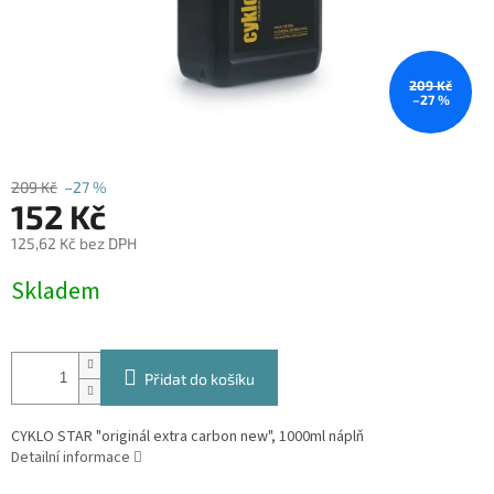
209 Kč
–27 %
209 Kč
–27 %
152 Kč
125,62 Kč bez DPH
Měrná
Skladem
cena:
Přidat do košíku
CYKLO STAR "originál extra carbon new", 1000ml náplň
Detailní informace