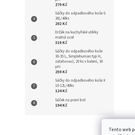
279 Kč
Sáčky do odpadkového koše G
30L/40ks
202 Kč
Držák na kuchyňské utěrky
matná ocel
319 Kč
Sáčky do odpadkového koše
30-35 L, Simplehuman typ H,
zatahovací, 20 ks v balení, 30
µm
259 Kč
Sáčky do odpadkového koše X
10-12L/40ks
124 Kč
Sáček na praní bot
194 Kč
Z
á
Kontakt
/
Tento web p
p