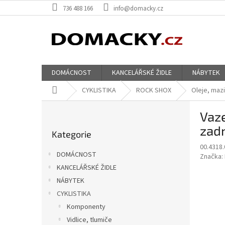
Přejít
736 488 166
info@domacky.cz
na
obsah
DOMÁCNOST
KANCELÁŘSKÉ ŽIDLE
NÁBYTEK
Domů
CYKLISTIKA
ROCK SHOX
Oleje, mazi
P
Vaze
o
Přeskočit
s
zadn
Kategorie
kategorie
t
00.4318.
r
DOMÁCNOST
Značka:
a
KANCELÁŘSKÉ ŽIDLE
n
NÁBYTEK
n
í
CYKLISTIKA
p
Komponenty
a
Vidlice, tlumiče