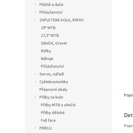
n
Pláště a duše
e
Příslušenství
l
ZAPLETENÁ KOLA, RÁFKY
29" MTB
27,5" MTB
Silniční, Gravel
Ráfky
Náboje
Příslušenství
Servis, nářadí
Cyklokosmetika
Přepravní obaly
Popi
Přilby na kolo
Přilby MTB a silniční
Přilby dětské
Det
Full face
Popi
PIRELLI