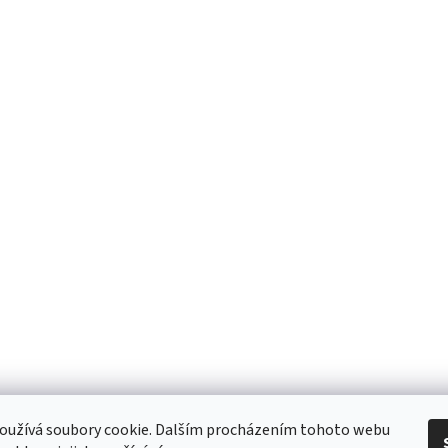
 Obchodní podmínky
/ Ochrana osobních údajů
/ Reklamace
/ Výměna, vr
oužívá soubory cookie. Dalším procházením tohoto webu