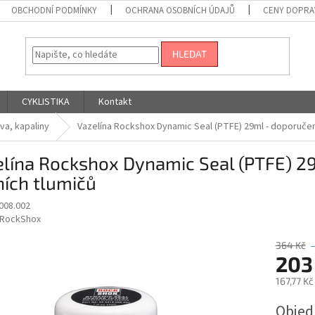
OBCHODNÍ PODMÍNKY
OCHRANA OSOBNÍCH ÚDAJŮ
CENY DOPRA
HLEDAT
CYKLISTIKA
Kontakt
va, kapaliny
Vazelína Rockshox Dynamic Seal (PTFE) 29ml - doporučen
lína Rockshox Dynamic Seal (PTFE) 29
ích tlumičů
008.002
RockShox
364 Kč
203
167,77 K
Měrná
Obje
cena: