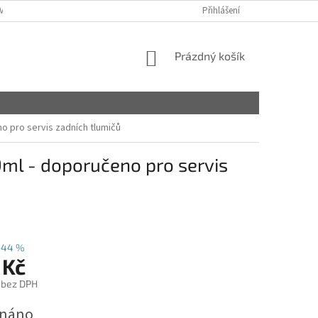
VY
Přihlášení
NÁKUPNÍ
Prázdný košík
KOŠÍK
o pro servis zadních tlumičů
ml - doporučeno pro servis
–44 %
 Kč
č bez DPH
dnáno