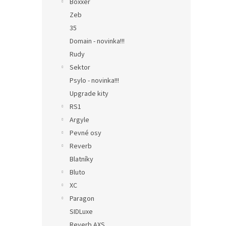
Boxxer
Zeb
35
Domain - novinka!!!
Rudy
Sektor
Psylo - novinka!!!
Upgrade kity
RS1
Argyle
Pevné osy
Reverb
Blatníky
Bluto
XC
Paragon
SIDLuxe
Reverb AXS