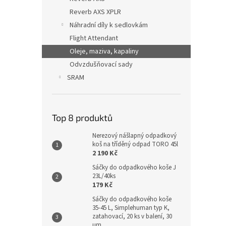
Reverb AXS XPLR
Náhradní díly k sedlovkám
Flight Attendant
Oleje, maziva, kapaliny
Odvzdušňovací sady
SRAM
Top 8 produktů
Nerezový nášlapný odpadkový
koš na tříděný odpad TORO 45l
2 190 Kč
Sáčky do odpadkového koše J
23L/40ks
179 Kč
Sáčky do odpadkového koše
35-45 L, Simplehuman typ K,
zatahovací, 20 ks v balení, 30
µm