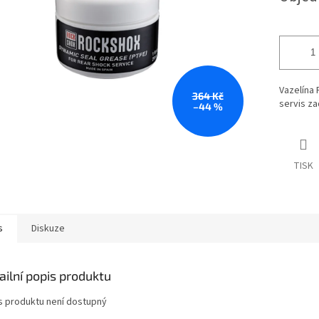
Vazelína
364 Kč
servis za
–44 %
TISK
s
Diskuze
ailní popis produktu
s produktu není dostupný