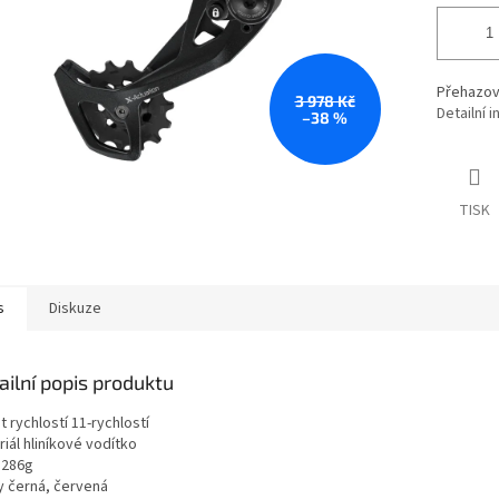
Přehazova
3 978 Kč
Detailní 
–38 %
TISK
s
Diskuze
ailní popis produktu
 rychlostí 11-rychlostí
iál hliníkové vodítko
 286g
y černá, červená