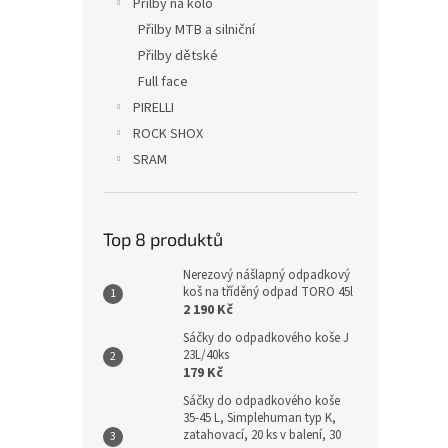
Přilby na kolo
Přilby MTB a silniční
Přilby dětské
Full face
PIRELLI
ROCK SHOX
SRAM
Top 8 produktů
Nerezový nášlapný odpadkový
koš na tříděný odpad TORO 45l
2 190 Kč
Sáčky do odpadkového koše J
23L/40ks
179 Kč
Sáčky do odpadkového koše
35-45 L, Simplehuman typ K,
zatahovací, 20 ks v balení, 30