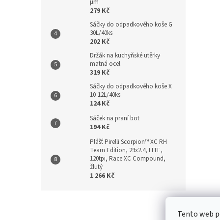
µm
279 Kč
Sáčky do odpadkového koše G
30L/40ks
202 Kč
Držák na kuchyňské utěrky
matná ocel
319 Kč
Sáčky do odpadkového koše X
10-12L/40ks
124 Kč
Sáček na praní bot
194 Kč
Plášť Pirelli Scorpion™ XC RH
Team Edition, 29x2.4, LITE,
120tpi, Race XC Compound,
žlutý
1 266 Kč
Z
á
Kontakt
/
Tento web p
p