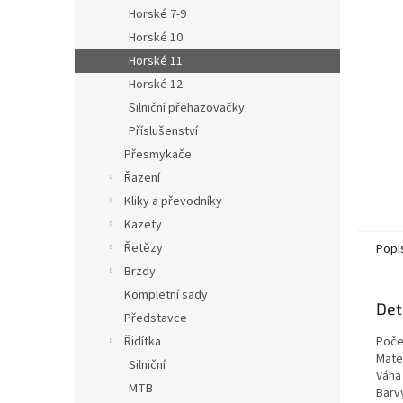
n
Horské 7-9
e
Horské 10
l
Horské 11
Horské 12
Silniční přehazovačky
Příslušenství
Přesmykače
Řazení
Kliky a převodníky
Kazety
Řetězy
Popi
Brzdy
Kompletní sady
Det
Představce
Řidítka
Počet
Mater
Silniční
Váha
MTB
Barv