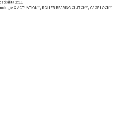
atibilita 2x11
nologie X-ACTUATION™, ROLLER BEARING CLUTCH™, CAGE LOCK™