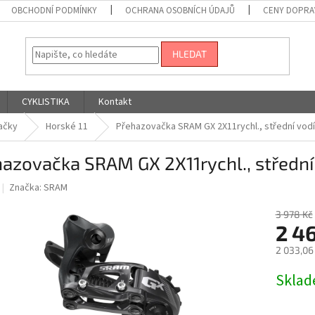
OBCHODNÍ PODMÍNKY
OCHRANA OSOBNÍCH ÚDAJŮ
CENY DOPRA
HLEDAT
CYKLISTIKA
Kontakt
ačky
Horské 11
Přehazovačka SRAM GX 2X11rychl., střední vodí
azovačka SRAM GX 2X11rychl., střední 
Značka:
SRAM
3 978 Kč
2 4
2 033,06
Měrná
Skla
cena: