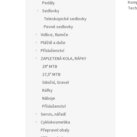
Komp
Pedály
Tech
Sedlovky
Teleskopické sedlovky
Pevné sedlovky
Vidlice, tlumiče
Pláště a duše
Příslušenství
ZAPLETENÁ KOLA, RÁFKY
29" MTB
27,5" MTB
Silniční, Gravel
Ráfky
Náboje
Příslušenství
Servis, nářadí
Cyklokosmetika
Přepravní obaly