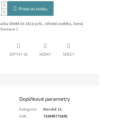
Přidat do košíku
čka SRAM GX 2X11rychl., střední vodítko, černá
informace
ZEPTAT SE
HLÍDAT
SDÍLET
Doplňkové parametry
Kategorie
:
Horské 11
EAN
:
710845771842