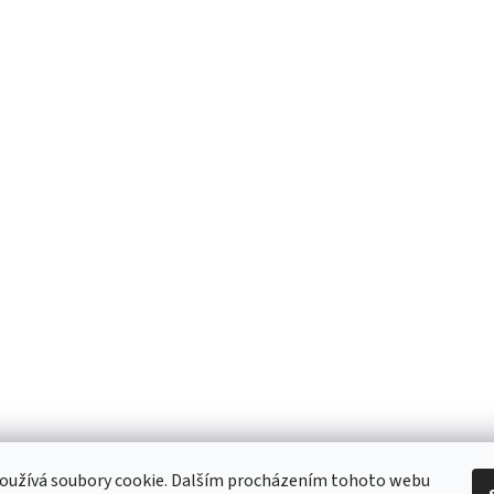
 Obchodní podmínky
/ Ochrana osobních údajů
/ Reklamace
/ Výměna, vr
oužívá soubory cookie. Dalším procházením tohoto webu