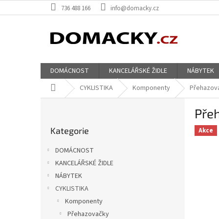
Přejít
736 488 166
info@domacky.cz
na
obsah
DOMÁCNOST
KANCELÁŘSKÉ ŽIDLE
NÁBYTEK
Domů
CYKLISTIKA
Komponenty
Přehazov
P
Přeh
o
Přeskočit
s
Kategorie
kategorie
Akce
t
r
DOMÁCNOST
a
KANCELÁŘSKÉ ŽIDLE
n
NÁBYTEK
n
í
CYKLISTIKA
p
Komponenty
a
Přehazovačky