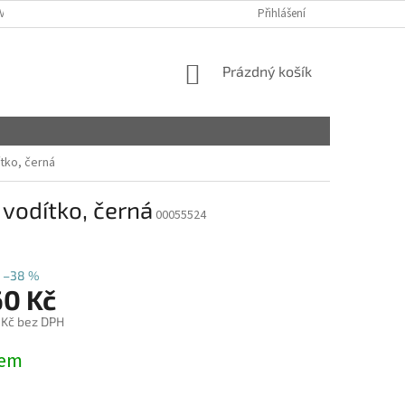
VY
Přihlášení
NÁKUPNÍ
Prázdný košík
KOŠÍK
tko, černá
vodítko, černá
00055524
–38 %
60 Kč
 Kč bez DPH
dem