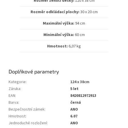
Rozměr žehlící desky:
120 x 38 cm
Rozměr odkládací plochy:
30 x 20 cm
Maximální výška:
94 cm
Minimální výška:
60 cm
Hmotnost:
6,07 kg
Doplňkové parametry
Kategorie
:
124 x 38cm
Záruka
:
5 let
EAN
:
8420812972913
Barva
:
černá
Bezpečnostní zámek
:
ANO
Hmotnost
:
6.07
Jednoduché rozložení
:
ANO