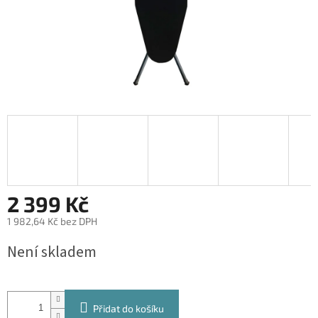
2 399 Kč
1 982,64 Kč bez DPH
Měrná
Není skladem
cena:
Přidat do košíku