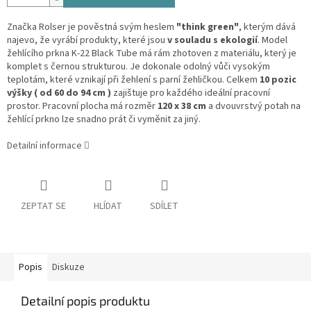
Značka Rolser je pověstná svým heslem
"think green"
, kterým dává
najevo, že vyrábí produkty, které jsou
v souladu s ekologií
. Model
žehlícího prkna K-22 Black Tube má rám zhotoven z materiálu, který je
komplet s černou strukturou. Je dokonale odolný vůči vysokým
teplotám, které vznikají při žehlení s parní žehličkou. Celkem
10 pozic
výšky ( od 60 do 94 cm )
zajištuje pro každého ideální pracovní
prostor. Pracovní plocha má rozměr
120 x 38 cm
a dvouvrstvý potah na
žehlící prkno lze snadno prát či vyměnit za jiný.
Detailní informace
ZEPTAT SE
HLÍDAT
SDÍLET
Popis
Diskuze
Detailní popis produktu