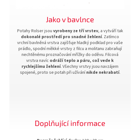
Jako v bavlnce
Potahy Rolser jsou
vyrobeny ze tří vrstev
, a vytváří tak
dokonalé prostředí pro snadné žehlení
. Zatímco
vrchní bavlněná vrstva zajišťuje hladký podklad pro vaše
prádlo, spodní měkké vrstvy z filcu a molitanu zabraňují
nechtěnému proznačování mřížky do oděvu. Filcová
vrstva navíc
odráží teplo a páru, což vede k
rychlejšímu žehlení
. Všechny vrstvy jsou navzájem
spojené, proto se potah při užívání
nikde nekrabatí
.
Doplňující informace