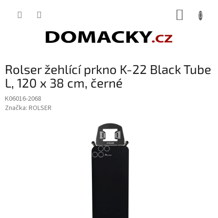
Přejít
NÁKUP
na
obsah
KOŠÍK
Rolser žehlící prkno K-22 Black Tube
L, 120 x 38 cm, černé
K06016-2068
Značka:
ROLSER