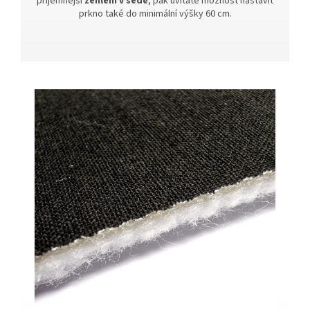
příjemnější
žehlení v sedě
, pak uvítáte možnost nastavit
prkno také do minimální výšky 60 cm.