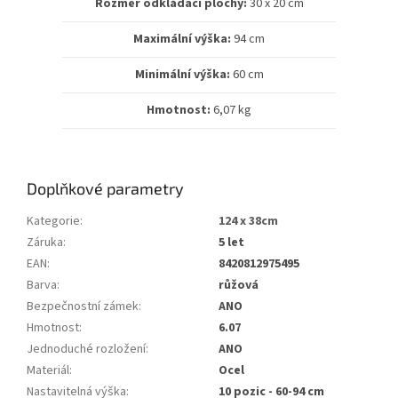
Rozměr odkládací plochy:
30 x 20 cm
Maximální výška:
94 cm
Minimální výška:
60 cm
Hmotnost:
6,07 kg
Doplňkové parametry
Kategorie
:
124 x 38cm
Záruka
:
5 let
EAN
:
8420812975495
Barva
:
růžová
Bezpečnostní zámek
:
ANO
Hmotnost
:
6.07
Jednoduché rozložení
:
ANO
Materiál
:
Ocel
Nastavitelná výška
:
10 pozic - 60-94 cm