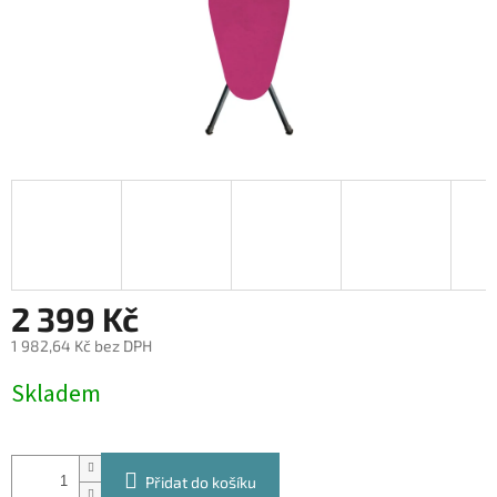
2 399 Kč
1 982,64 Kč bez DPH
Měrná
Skladem
cena:
Přidat do košíku