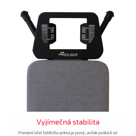
Vyjímečná stabilita
Primární účel žehlícího prkna je jasný, avšak potká-li se