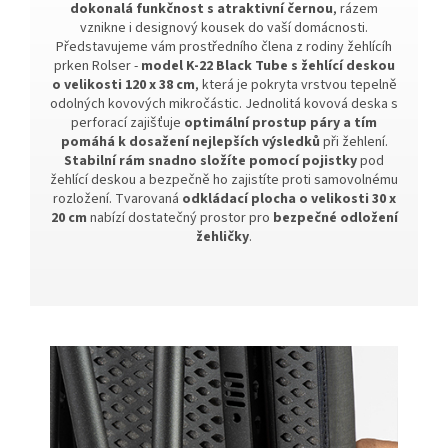
dokonalá funkčnost s atraktivní černou
, rázem
vznikne i designový kousek do vaší domácnosti.
Představujeme vám prostředního člena z rodiny žehlícíh
prken Rolser -
model K-22 Black Tube s žehlící deskou
o velikosti 120 x 38 cm
, která je pokryta vrstvou tepelně
odolných kovových mikročástic. Jednolitá kovová deska s
perforací zajišťuje
optimální prostup páry a tím
pomáhá k dosažení nejlepších výsledků
při žehlení.
Stabilní rám snadno složíte pomocí pojistky
pod
žehlící deskou a bezpečně ho zajistíte proti samovolnému
rozložení. Tvarovaná
odkládací plocha o velikosti 30 x
20 cm
nabízí dostatečný prostor pro
bezpečné odložení
žehličky
.