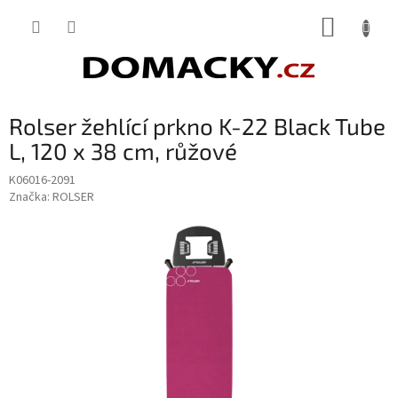
Přejít
NÁKUP
na
obsah
KOŠÍK
Rolser žehlící prkno K-22 Black Tube
L, 120 x 38 cm, růžové
K06016-2091
Značka:
ROLSER