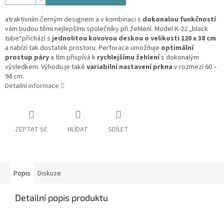
atraktivním černým designem a v kombinaci s
dokonalou funkčností
vám budou těmi nejlepšími společníky při žehlení. Model K-22 „black
tube“přichází s
jednolitou kovovou deskou o velikosti 120 x 38 cm
a nabízí tak dostatek prostoru. Perforace umožňuje
optimální
prostup páry
a tím přispívá k
rychlejšímu žehlení
s dokonalým
výsledkem. Výhodu je také
variabilní nastavení prkna
v rozmezí 60 –
94 cm.
Detailní informace
ZEPTAT SE
HLÍDAT
SDÍLET
Popis
Diskuze
Detailní popis produktu