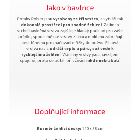
Jako v bavlnce
Potahy Rolser jsou
vyrobeny ze tří vrstev
, a vytváří tak
dokonalé prostředí pro snadné žehlení
. Zatímco
vrchní bavlněná vrstva zajišťuje hladký podklad pro vaše
prádlo, spodní měkké vrstvy z filcu a molitanu zabraňují
nechtěnému proznačování mřížky do oděvu. Filcová
vrstva navíc
odráží teplo a páru, což vede k
rychlejšímu žehlení
. Všechny vrstvy jsou navzájem
spojené, proto se potah při užívání
nikde nekrabatí
.
Doplňující informace
Rozměr žehlící desky:
120 x 38 cm