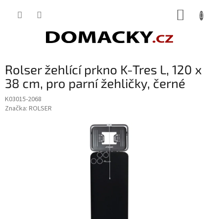
Přejít
NÁKUP
na
obsah
KOŠÍK
Rolser žehlící prkno K-Tres L, 120 x
38 cm, pro parní žehličky, černé
K03015-2068
Značka:
ROLSER