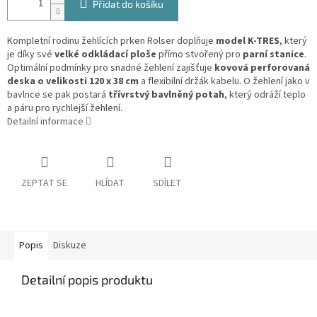
Přidat do košíku
Kompletní rodinu žehlících prken Rolser doplňuje
model K-TRES
, který
je díky své
velké odkládací ploše
přímo stvořený pro
parní stanice
.
Optimální podmínky pro snadné žehlení zajišťuje
kovová perforovaná
deska o velikosti 120 x 38 cm
a flexibilní držák kabelu. O žehlení jako v
bavlnce se pak postará
třívrstvý bavlněný potah
, který odráží teplo
a páru pro rychlejší žehlení.
Detailní informace
ZEPTAT SE
HLÍDAT
SDÍLET
Popis
Diskuze
Detailní popis produktu