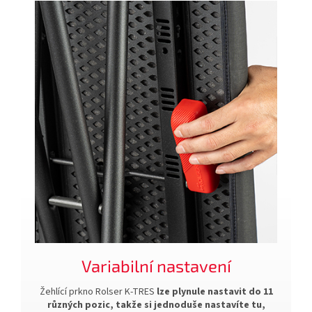
Variabilní nastavení
Žehlící prkno Rolser K-TRES
lze plynule nastavit do 11
různých pozic, takže si jednoduše nastavíte tu,