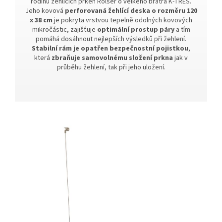
rodinu žehlících prken Rolser o velkého bratra K-TRES.
Jeho kovová
perforovaná žehlící deska o rozměru 120
x 38 cm
je pokryta vrstvou tepelně odolných kovových
mikročástic, zajišťuje
optimální prostup páry
a tím
pomáhá dosáhnout nejlepších výsledků při žehlení.
Stabilní rám je opatřen bezpečnostní pojistkou
,
která
zbraňuje samovolnému složení prkna
jak v
průběhu žehlení, tak při jeho uložení.