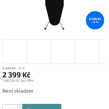
2 499 Kč
–4 %
2 499 Kč
–4 %
2 399 Kč
1 982,64 Kč bez DPH
Měrná
Není skladem
cena: