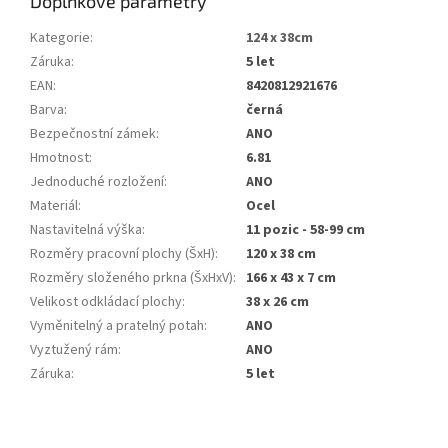
Doplňkové parametry
Kategorie
:
124 x 38cm
Záruka
:
5 let
EAN
:
8420812921676
Barva
:
černá
Bezpečnostní zámek
:
ANO
Hmotnost
:
6.81
Jednoduché rozložení
:
ANO
Materiál
:
Ocel
Nastavitelná výška
:
11 pozic - 58-99 cm
Rozměry pracovní plochy (ŠxH)
:
120 x 38 cm
Rozměry složeného prkna (ŠxHxV)
:
166 x 43 x 7 cm
Velikost odkládací plochy
:
38 x 26 cm
Vyměnitelný a pratelný potah
:
ANO
Vyztužený rám
:
ANO
Záruka
:
5 let
Z