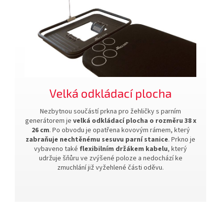
Velká odkládací plocha
Nezbytnou součástí prkna pro žehličky s parním
generátorem je
velká odkládací plocha o rozměru 38 x
26 cm
. Po obvodu je opatřena kovovým rámem, který
zabraňuje nechtěnému sesuvu parní stanice
. Prkno je
vybaveno také
flexibilním držákem kabelu
, který
udržuje šňůru ve zvýšené poloze a nedochází ke
zmuchlání již vyžehlené části oděvu.