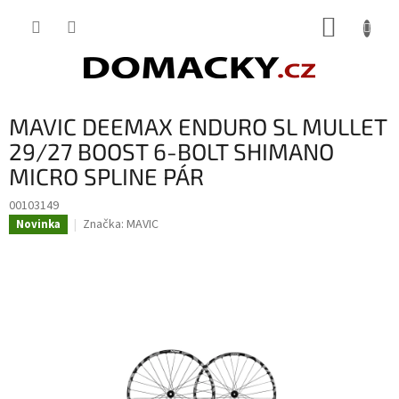
Přejít
NÁKUP
na
obsah
KOŠÍK
MAVIC DEEMAX ENDURO SL MULLET
29/27 BOOST 6-BOLT SHIMANO
MICRO SPLINE PÁR
00103149
Značka:
MAVIC
Novinka