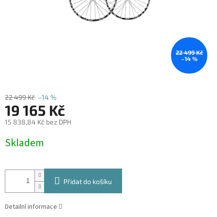
22 499 Kč
–14 %
22 499 Kč
–14 %
19 165 Kč
15 838,84 Kč bez DPH
Měrná
Skladem
cena:
Přidat do košíku
Detailní informace