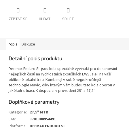
ZEPTAT SE
HLÍDAT
SDÍLET
Popis
Diskuze
Detailní popis produktu
Deemax Enduro SL jsou kola speciálně vyvinutá pro dosahování
nejlepších časů na rychlostních zkouškách EWS, ale i na vaší
oblíbené lokální trati. Kombinují v sobě nejpokročilejší
technologie Mavic, díky kterým vám budou tato kola oporou v
jakékoli situaci. K dispozici v provedení 29'' a 27,5''
Doplňkové parametry
Kategorie
:
27,5" MTB
EAN
:
3701380954491
Platforma
:
DEEMAX ENDURO SL