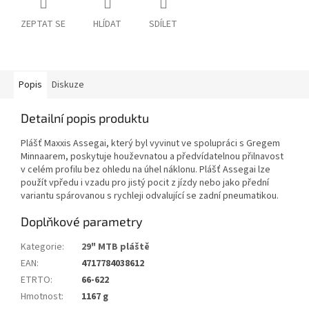
ZEPTAT SE
HLÍDAT
SDÍLET
Popis
Diskuze
Detailní popis produktu
Plášť Maxxis Assegai, který byl vyvinut ve spolupráci s Gregem
Minnaarem, poskytuje houževnatou a předvídatelnou přilnavost
v celém profilu bez ohledu na úhel náklonu. Plášť Assegai lze
použít vpředu i vzadu pro jistý pocit z jízdy nebo jako přední
variantu spárovanou s rychleji odvalující se zadní pneumatikou.
Doplňkové parametry
Kategorie
:
29" MTB pláště
EAN
:
4717784038612
ETRTO
:
66-622
Hmotnost
:
1167 g