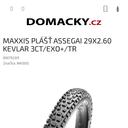
Přejít
NÁKUP
na
obsah
KOŠÍK
MAXXIS PLÁŠŤ ASSEGAI 29X2.60
KEVLAR 3CT/EXO+/TR
00078189
Značka:
MAXXIS