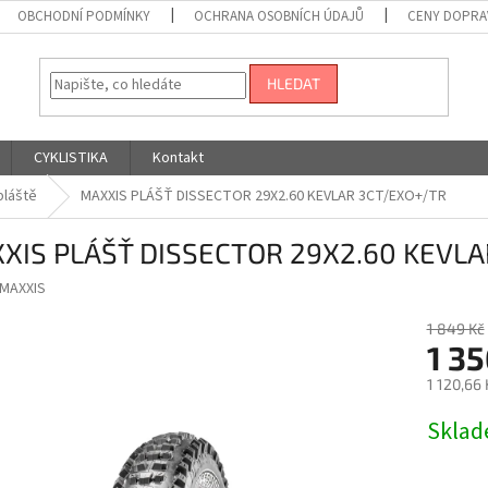
OBCHODNÍ PODMÍNKY
OCHRANA OSOBNÍCH ÚDAJŮ
CENY DOPRA
HLEDAT
CYKLISTIKA
Kontakt
pláště
MAXXIS PLÁŠŤ DISSECTOR 29X2.60 KEVLAR 3CT/EXO+/TR
XIS PLÁŠŤ DISSECTOR 29X2.60 KEVL
MAXXIS
1 849 Kč
1 35
1 120,66
Měrná
Skla
cena: