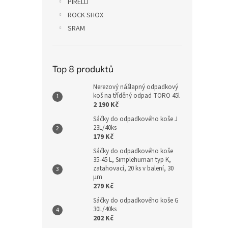
PIRELLI
ROCK SHOX
SRAM
Top 8 produktů
Nerezový nášlapný odpadkový
koš na tříděný odpad TORO 45l
2 190 Kč
Sáčky do odpadkového koše J
23L/40ks
179 Kč
Sáčky do odpadkového koše
35-45 L, Simplehuman typ K,
zatahovací, 20 ks v balení, 30
µm
279 Kč
Sáčky do odpadkového koše G
30L/40ks
202 Kč