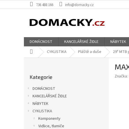
Přejít
736 488 166
info@domacky.cz
na
obsah
DOMÁCNOST
KANCELÁŘSKÉ ŽIDLE
NÁBYTEK
Domů
CYKLISTIKA
Pláště a duše
29" MTB 
P
MAX
o
Přeskočit
s
Značka:
Kategorie
kategorie
t
r
DOMÁCNOST
a
KANCELÁŘSKÉ ŽIDLE
n
NÁBYTEK
n
í
CYKLISTIKA
p
Komponenty
a
Vidlice, tlumiče