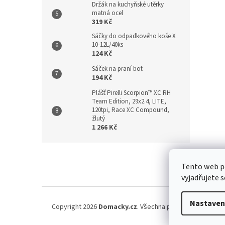
Držák na kuchyňské utěrky
matná ocel
319 Kč
Sáčky do odpadkového koše X
10-12L/40ks
124 Kč
Sáček na praní bot
194 Kč
Plášť Pirelli Scorpion™ XC RH
Team Edition, 29x2.4, LITE,
120tpi, Race XC Compound,
žlutý
1 266 Kč
Z
á
Kontakt
/
Tento web p
p
vyjadřujete s
a
t
í
Nastaven
Copyright 2026
Domacky.cz
. Všechna práva vyhrazena.
U