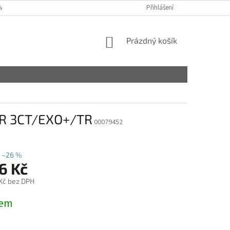
VY
Přihlášení
NÁKUPNÍ
Prázdný košík
KOŠÍK
AR 3CT/EXO+/TR
00079452
–26 %
6 Kč
 Kč bez DPH
dem