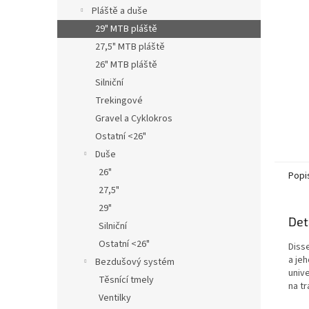
n
Pláště a duše
e
29" MTB pláště
l
27,5" MTB pláště
26" MTB pláště
Silniční
Trekingové
Gravel a Cyklokros
Ostatní <26"
Duše
26"
Popi
27,5"
29"
Det
Silniční
Ostatní <26"
Diss
a jeh
Bezdušový systém
unive
Těsnící tmely
na tra
Ventilky