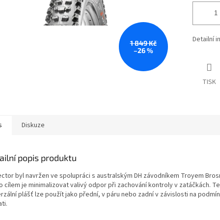
Detailní 
1 849 Kč
–26 %
TISK
s
Diskuze
ailní popis produktu
ector byl navržen ve spolupráci s australským DH závodníkem Troyem Bro
o cílem je minimalizovat valivý odpor při zachování kontroly v zatáčkách. T
rzální plášť lze použít jako přední, v páru nebo zadní v závislosti na podmí
ti.