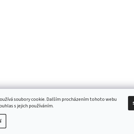
 Obchodní podmínky
/ Ochrana osobních údajů
/ Reklamace
/ Výměna, vr
oužívá soubory cookie. Dalším procházením tohoto webu
ouhlas s jejich používáním.
í
pravit nastavení cookies