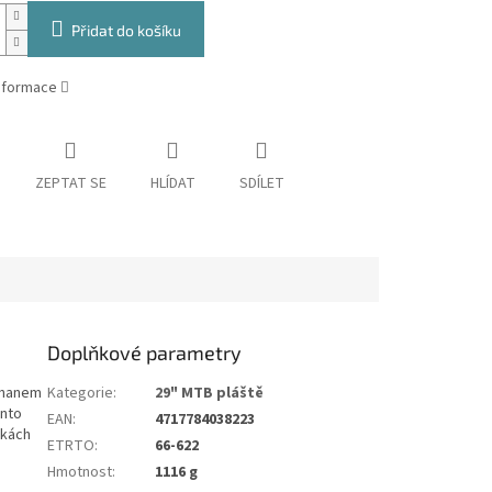
Přidat do košíku
informace
ZEPTAT SE
HLÍDAT
SDÍLET
Doplňkové parametry
snanem
Kategorie
:
29" MTB pláště
ento
EAN
:
4717784038223
nkách
ETRTO
:
66-622
Hmotnost
:
1116 g