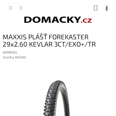
Přejít
NÁKUP
na
obsah
KOŠÍK
MAXXIS PLÁŠŤ FOREKASTER
29x2.60 KEVLAR 3CT/EXO+/TR
00096002
Značka:
MAXXIS