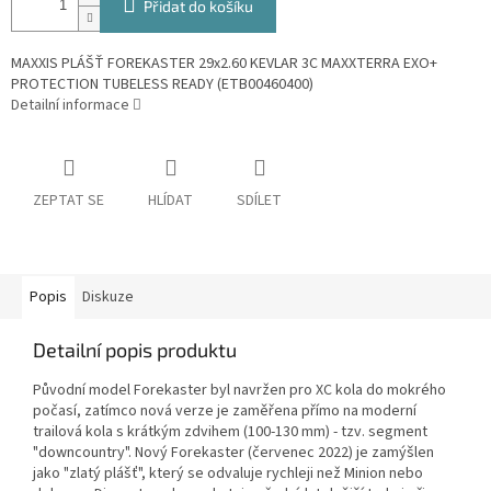
Přidat do košíku
MAXXIS PLÁŠŤ FOREKASTER 29x2.60 KEVLAR 3C MAXXTERRA EXO+
PROTECTION TUBELESS READY (ETB00460400)
Detailní informace
ZEPTAT SE
HLÍDAT
SDÍLET
Popis
Diskuze
Detailní popis produktu
Původní model Forekaster byl navržen pro XC kola do mokrého
počasí, zatímco nová verze je zaměřena přímo na moderní
trailová kola s krátkým zdvihem (100-130 mm) - tzv. segment
"downcountry". Nový Forekaster (červenec 2022) je zamýšlen
jako "zlatý plášť", který se odvaluje rychleji než Minion nebo