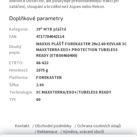
dokonce Dissector, ale poskytuje předvídatelnější trakci při
zatáčení, stoupání a brzdění než Aspen nebo Rekon.
Doplňkové parametry
Kategorie
:
29" MTB pláště
EAN
:
4717784042114
MAXXIS PLÁŠŤ FOREKASTER 29x2.60 KEVLAR 3C
Dlouhý
MAXXTERRA EXO+ PROTECTION TUBELESS
popis
:
READY (ETB00460400)
ETRTO
:
66-622
Hmotnost
:
1075 g
Platforma
:
FOREKASTER
Šířka
:
2.60
Technologie
:
3C MAXXTERRA/EXO+/TUBELESS READY
TPI
:
60
Z
á
Kontakt
/ Obchodní podmínky
/ Ochrana osobních údajů
p
/ Reklamace
/ Výměna, vrácení zboží