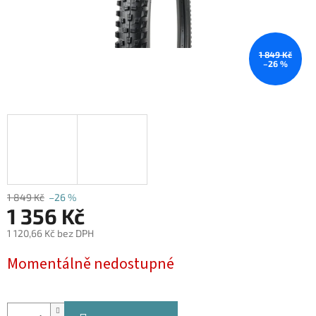
1 849 Kč
–26 %
1 849 Kč
–26 %
1 356 Kč
1 120,66 Kč bez DPH
Měrná
Momentálně nedostupné
cena: