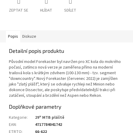
ZEPTAT SE
HLÍDAT
SDÍLET
Popis
Diskuze
Detailní popis produktu
Původní model Forekaster byl navržen pro XC kola do mokrého
počasí, zatímco nová verze je zaměřena přímo na moderní
trailová kola s krátkým zdvihem (100-130 mm) - tzv. segment
"downcountry". Nový Forekaster (červenec 2022) je zamýšlen
jako "zlatý plášť", který se odvaluje rychleji než Minion nebo
dokonce Dissector, ale poskytuje předvídatelnější trakci při
zatáčení, stoupání a brzdění než Aspen nebo Rekon.
Doplňkové parametry
Kategorie
:
29" MTB pláště
EAN
:
4717784041742
ETRTO
:
66-622