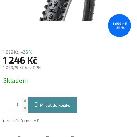
1 699 Kč
–26 %
1 699 Kč
–26 %
1 246 Kč
1 029,75 Kč bez DPH
Měrná
Skladem
cena:
Přidat do košíku
Detailní informace