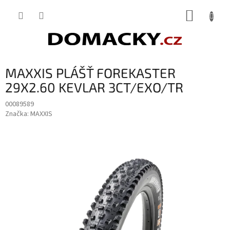
Přejít
NÁKUP
na
obsah
KOŠÍK
MAXXIS PLÁŠŤ FOREKASTER
29X2.60 KEVLAR 3CT/EXO/TR
00089589
Značka:
MAXXIS