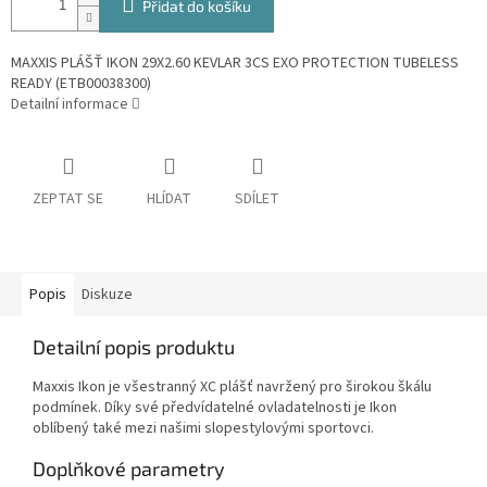
Přidat do košíku
MAXXIS PLÁŠŤ IKON 29X2.60 KEVLAR 3CS EXO PROTECTION TUBELESS
READY (ETB00038300)
Detailní informace
ZEPTAT SE
HLÍDAT
SDÍLET
Popis
Diskuze
Detailní popis produktu
Maxxis Ikon je všestranný XC plášť navržený pro širokou škálu
podmínek. Díky své předvídatelné ovladatelnosti je Ikon
oblíbený také mezi našimi slopestylovými sportovci.
Doplňkové parametry