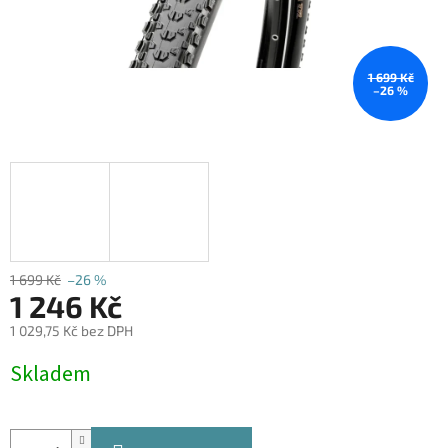
1 699 Kč
–26 %
1 699 Kč
–26 %
1 246 Kč
1 029,75 Kč bez DPH
Měrná
Skladem
cena: