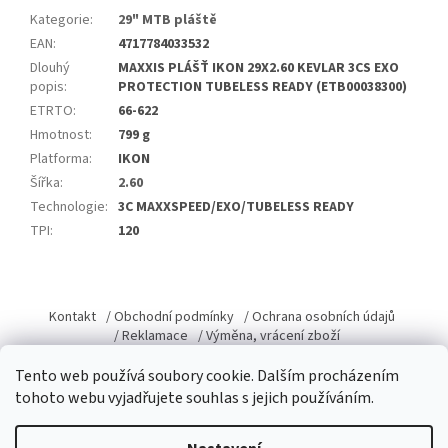
Kategorie
:
29" MTB pláště
EAN
:
4717784033532
Dlouhý
MAXXIS PLÁŠŤ IKON 29X2.60 KEVLAR 3CS EXO
popis
:
PROTECTION TUBELESS READY (ETB00038300)
ETRTO
:
66-622
Hmotnost
:
799 g
Platforma
:
IKON
Šířka
:
2.60
Technologie
:
3C MAXXSPEED/EXO/TUBELESS READY
TPI
:
120
Z
á
Kontakt
/ Obchodní podmínky
/ Ochrana osobních údajů
p
/ Reklamace
/ Výměna, vrácení zboží
a
Tento web používá soubory cookie. Dalším procházením
t
tohoto webu vyjadřujete souhlas s jejich používáním.
í
Vytvořil Shoptet