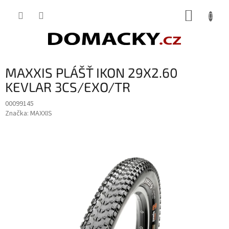
Přejít
NÁKUP
na
obsah
KOŠÍK
MAXXIS PLÁŠŤ IKON 29X2.60
KEVLAR 3CS/EXO/TR
00099145
Značka:
MAXXIS