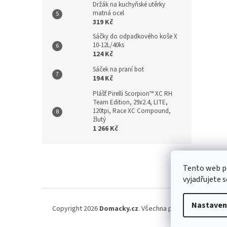
Držák na kuchyňské utěrky
matná ocel
319 Kč
Sáčky do odpadkového koše X
10-12L/40ks
124 Kč
Sáček na praní bot
194 Kč
Plášť Pirelli Scorpion™ XC RH
Team Edition, 29x2.4, LITE,
120tpi, Race XC Compound,
žlutý
1 266 Kč
Z
á
Kontakt
/
Tento web p
p
vyjadřujete s
a
t
í
Nastaven
Copyright 2026
Domacky.cz
. Všechna práva vyhrazena.
U