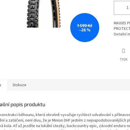
MAXXIS P
1 599 Kč
PROTECT
–26 %
Detailní 
TISK
s
Diskuze
ailní popis produktu
konstrukci běhounu, která obratně vyvažuje rychlost odvalování s přilnavost
ění a zatáčení, není divu, že je Minion DHF jedním z nejnapodobovanějších p
á kola. Ať už jezdíte na lokální stezky, backcountry epic, závodní enduro 