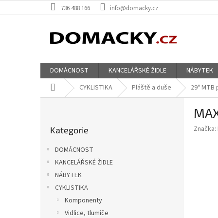
Přejít
736 488 166
info@domacky.cz
na
obsah
DOMÁCNOST
KANCELÁŘSKÉ ŽIDLE
NÁBYTEK
Domů
CYKLISTIKA
Pláště a duše
29" MTB 
P
MAX
o
Přeskočit
s
Značka:
Kategorie
kategorie
t
r
DOMÁCNOST
a
KANCELÁŘSKÉ ŽIDLE
n
NÁBYTEK
n
í
CYKLISTIKA
p
Komponenty
a
Vidlice, tlumiče