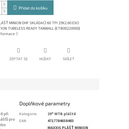
Přidat do košíku
LÁŠŤ MINION DHF SKLÁDACÍ 60 TPI 29X2.60 EXO
ION TUBELESS READY TANWALL (ETB00220000)
informace
ZEPTAT SE
HLÍDAT
SDÍLET
Doplňkové parametry
í při
Kategorie
:
29" MTB pláště
lášťů pro
EAN
:
4717784038483
nebo
MAXXIS PLÁŠŤ MINION