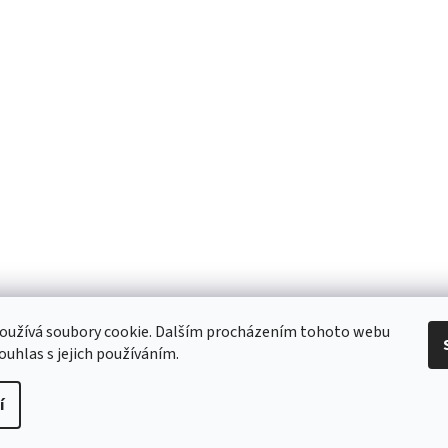
 Obchodní podmínky
/ Ochrana osobních údajů
/ Reklamace
/ Výměna, vr
oužívá soubory cookie. Dalším procházením tohoto webu
ouhlas s jejich používáním.
í
pravit nastavení cookies