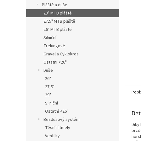
n
Pláště a duše
e
29" MTB pláště
l
27,5" MTB pláště
26" MTB pláště
Silniční
Trekingové
Gravel a Cyklokros
Ostatní <26"
Duše
26"
27,5"
Popi
29"
Silniční
Ostatní <26"
Det
Bezdušový systém
Díky 
Těsnící tmely
brzd
Ventilky
horsk