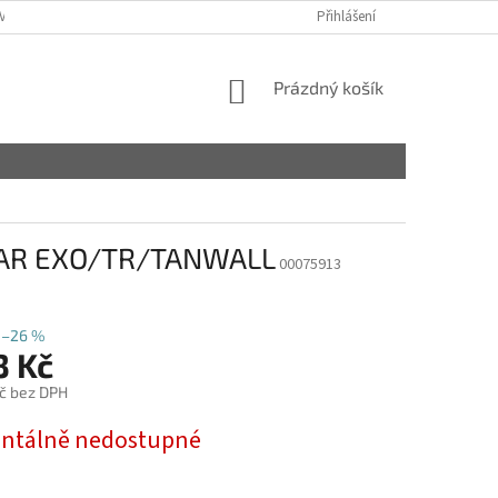
VY
Přihlášení
NÁKUPNÍ
Prázdný košík
KOŠÍK
LAR EXO/TR/TANWALL
00075913
–26 %
3 Kč
č bez DPH
tálně nedostupné