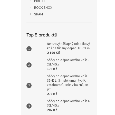
PIRELLI
ROCK SHOX
SRAM
Top 8 produktů
Nerezový nášlapný odpadkový
koš na tříděný odpad TORO 45l
2 190 Kč
Sáčky do odpadkového koše J
23L/40ks
179 Kč
Sáčky do odpadkového koše
35-45 L, Simplehuman typ K,
zatahovací, 20 ks v balení, 30
µm
279 Kč
Sáčky do odpadkového koše G
30L/40ks
202 Kč