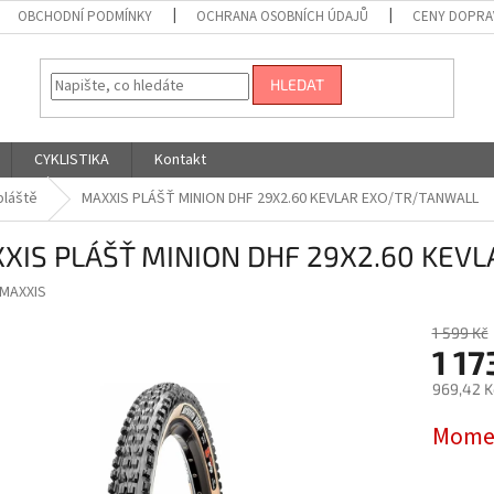
OBCHODNÍ PODMÍNKY
OCHRANA OSOBNÍCH ÚDAJŮ
CENY DOPRA
HLEDAT
CYKLISTIKA
Kontakt
pláště
MAXXIS PLÁŠŤ MINION DHF 29X2.60 KEVLAR EXO/TR/TANWALL
XIS PLÁŠŤ MINION DHF 29X2.60 KEV
MAXXIS
1 599 Kč
1 17
969,42 K
Měrná
Momen
cena: