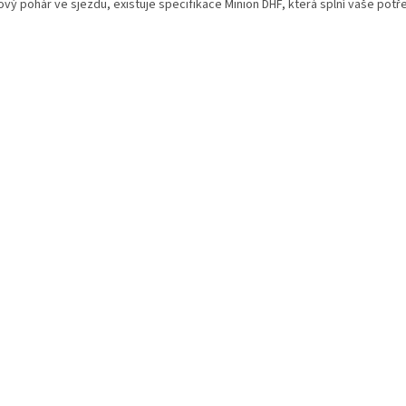
vý pohár ve sjezdu, existuje specifikace Minion DHF, která splní vaše potř