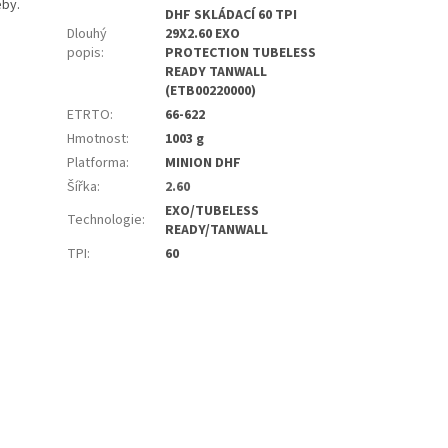
eby.
DHF SKLÁDACÍ 60 TPI
Dlouhý
29X2.60 EXO
popis
:
PROTECTION TUBELESS
READY TANWALL
(ETB00220000)
ETRTO
:
66-622
Hmotnost
:
1003 g
Platforma
:
MINION DHF
Šířka
:
2.60
EXO/TUBELESS
Technologie
:
READY/TANWALL
TPI
:
60