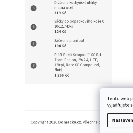
Držák na kuchyňské utěrky
matná ocel
319 Kč
Sáčky do odpadkového koše X
10-12L/40ks
124 Kč
Sáček na praní bot
194 Kč
Plášť Pirelli Scorpion™ XC RH
Team Edition, 29x2.4, LITE,
120tpi, Race XC Compound,
žlutý
1 266 Kč
Z
á
Kontakt
/
Tento web p
p
vyjadřujete s
a
t
í
Nastaven
Copyright 2026
Domacky.cz
. Všechna práva vyhrazena.
U