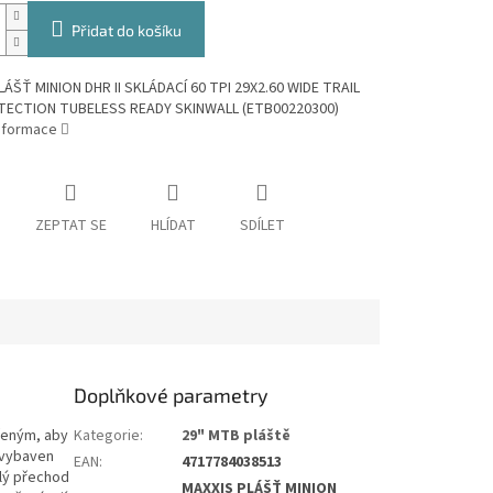
Přidat do košíku
LÁŠŤ MINION DHR II SKLÁDACÍ 60 TPI 29X2.60 WIDE TRAIL
ECTION TUBELESS READY SKINWALL (ETB00220300)
informace
ZEPTAT SE
HLÍDAT
SDÍLET
Doplňkové parametry
řeným, aby
Kategorie
:
29" MTB pláště
e vybaven
EAN
:
4717784038513
ulý přechod
MAXXIS PLÁŠŤ MINION