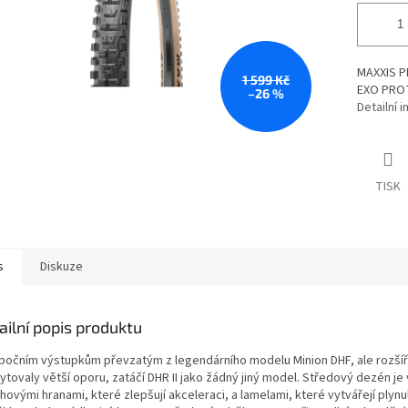
MAXXIS P
1 599 Kč
EXO PROT
–26 %
Detailní 
TISK
s
Diskuze
ailní popis produktu
 bočním výstupkům převzatým z legendárního modelu Minion DHF, ale rozší
ytovaly větší oporu, zatáčí DHR II jako žádný jiný model. Středový dezén j
hovými hranami, které zlepšují akceleraci, a lamelami, které vytvářejí plyn