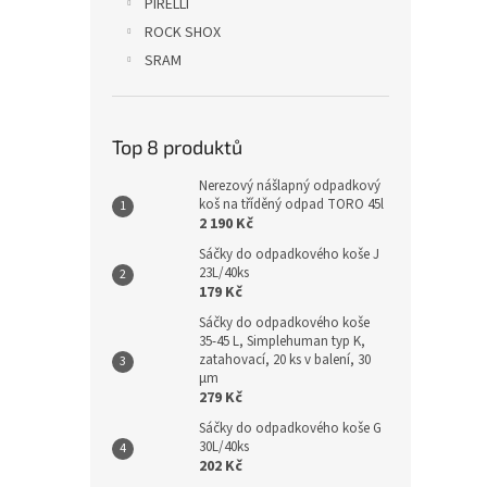
PIRELLI
ROCK SHOX
SRAM
Top 8 produktů
Nerezový nášlapný odpadkový
koš na tříděný odpad TORO 45l
2 190 Kč
Sáčky do odpadkového koše J
23L/40ks
179 Kč
Sáčky do odpadkového koše
35-45 L, Simplehuman typ K,
zatahovací, 20 ks v balení, 30
µm
279 Kč
Sáčky do odpadkového koše G
30L/40ks
202 Kč