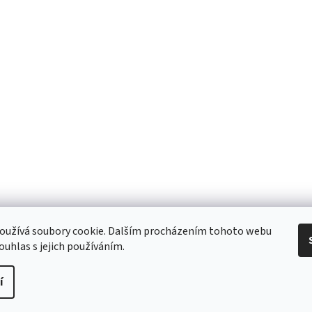
 Obchodní podmínky
/ Ochrana osobních údajů
/ Reklamace
/ Výměna, vr
oužívá soubory cookie. Dalším procházením tohoto webu
ouhlas s jejich používáním.
í
pravit nastavení cookies