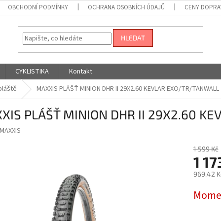
OBCHODNÍ PODMÍNKY
OCHRANA OSOBNÍCH ÚDAJŮ
CENY DOPRA
HLEDAT
CYKLISTIKA
Kontakt
pláště
MAXXIS PLÁŠŤ MINION DHR II 29X2.60 KEVLAR EXO/TR/TANWALL
XIS PLÁŠŤ MINION DHR II 29X2.60 K
MAXXIS
1 599 Kč
1 17
969,42 K
Měrná
Momen
cena: