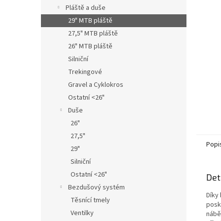
n
Pláště a duše
e
29" MTB pláště
l
27,5" MTB pláště
26" MTB pláště
Silniční
Trekingové
Gravel a Cyklokros
Ostatní <26"
Duše
26"
27,5"
Popi
29"
Silniční
Ostatní <26"
Det
Bezdušový systém
Díky
Těsnící tmely
posk
Ventilky
nábě