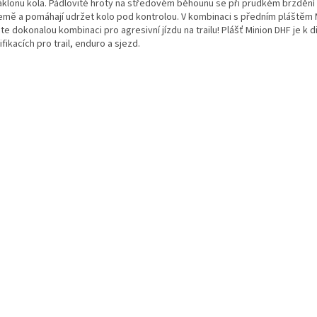
náklonu kola. Pádlovité hroty na středovém běhounu se při prudkém brzdění 
emě a pomáhají udržet kolo pod kontrolou. V kombinaci s předním pláštěm 
te dokonalou kombinaci pro agresivní jízdu na trailu! Plášť Minion DHF je k d
fikacích pro trail, enduro a sjezd.