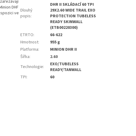
zařezávají
DHR II SKLÁDACÍ 60 TPI
Minion DHF
Dlouhý
29X2.60 WIDE TRAIL EXO
ispozici ve
popis
:
PROTECTION TUBELESS
READY SKINWALL
(ETB00220300)
ETRTO
:
66-622
Hmotnost
:
955 g
Platforma
:
MINION DHR II
Šířka
:
2.60
EXO/TUBELESS
Technologie
:
READY/TANWALL
TPI
:
60