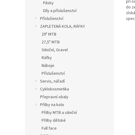
při 
Pásky
do z
Díly a příslušenství
získá
Příslušenství
speci
ZAPLETENÁ KOLA, RÁFKY
29" MTB
27,5" MTB
Silniční, Gravel
Ráfky
Náboje
Příslušenství
Servis, nářadí
Cyklokosmetika
Přepravní obaly
Přilby na kolo
Přilby MTB a silniční
Přilby dětské
Full face