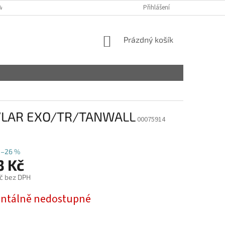
VY
Přihlášení
NÁKUPNÍ
Prázdný košík
KOŠÍK
EVLAR EXO/TR/TANWALL
00075914
–26 %
3 Kč
č bez DPH
tálně nedostupné