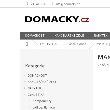
Přejít
736 488 166
info@domacky.cz
na
obsah
DOMÁCNOST
KANCELÁŘSKÉ ŽIDLE
NÁBYTEK
Domů
CYKLISTIKA
Pláště a duše
29" MTB 
P
MAX
o
Přeskočit
s
Značka:
Kategorie
kategorie
t
r
DOMÁCNOST
a
KANCELÁŘSKÉ ŽIDLE
n
NÁBYTEK
n
í
CYKLISTIKA
p
Komponenty
a
Vidlice, tlumiče