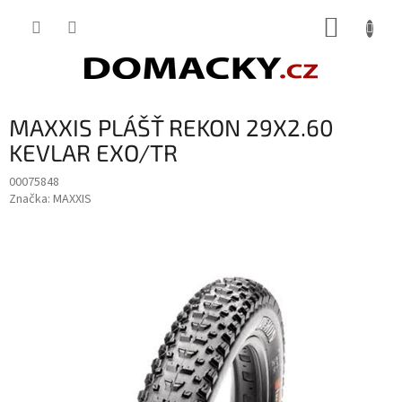
Přejít
NÁKUP
na
obsah
KOŠÍK
MAXXIS PLÁŠŤ REKON 29X2.60
KEVLAR EXO/TR
00075848
Značka:
MAXXIS