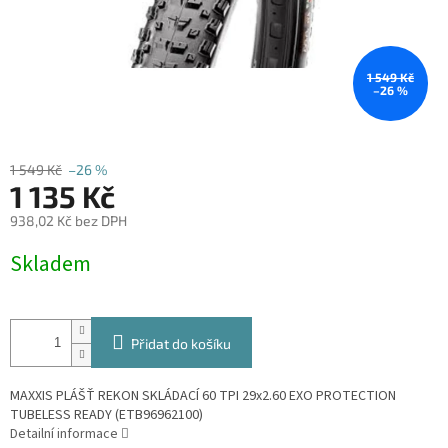
1 549 Kč
–26 %
1 549 Kč
–26 %
1 135 Kč
938,02 Kč bez DPH
Měrná
Skladem
cena:
Přidat do košíku
MAXXIS PLÁŠŤ REKON SKLÁDACÍ 60 TPI 29x2.60 EXO PROTECTION
TUBELESS READY (ETB96962100)
Detailní informace