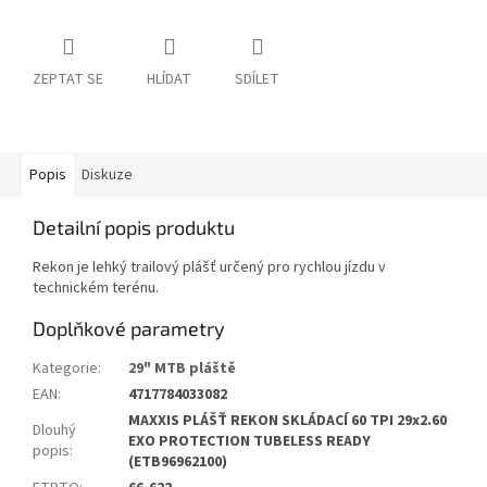
ZEPTAT SE
HLÍDAT
SDÍLET
Popis
Diskuze
Detailní popis produktu
Rekon je lehký trailový plášť určený pro rychlou jízdu v
technickém terénu.
Doplňkové parametry
Kategorie
:
29" MTB pláště
EAN
:
4717784033082
MAXXIS PLÁŠŤ REKON SKLÁDACÍ 60 TPI 29x2.60
Dlouhý
EXO PROTECTION TUBELESS READY
popis
:
(ETB96962100)