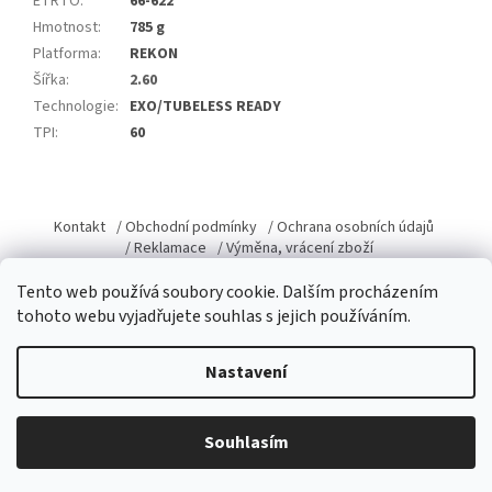
ETRTO
:
66-622
Hmotnost
:
785 g
Platforma
:
REKON
Šířka
:
2.60
Technologie
:
EXO/TUBELESS READY
TPI
:
60
Z
á
Kontakt
/ Obchodní podmínky
/ Ochrana osobních údajů
p
/ Reklamace
/ Výměna, vrácení zboží
a
Tento web používá soubory cookie. Dalším procházením
t
tohoto webu vyjadřujete souhlas s jejich používáním.
í
Vytvořil Shoptet
Nastavení
Copyright 2026
Domacky.cz
. Všechna práva vyhrazena.
Upravit
Souhlasím
nastavení cookies