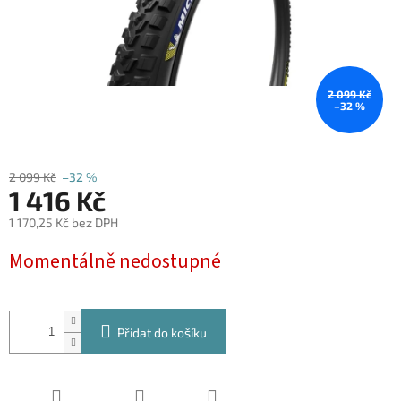
2 099 Kč
–32 %
2 099 Kč
–32 %
1 416 Kč
1 170,25 Kč bez DPH
Měrná
Momentálně nedostupné
cena:
Přidat do košíku