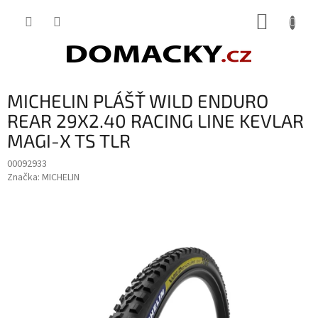
Přejít
NÁKUP
na
obsah
KOŠÍK
MICHELIN PLÁŠŤ WILD ENDURO
REAR 29X2.40 RACING LINE KEVLAR
MAGI-X TS TLR
00092933
Značka:
MICHELIN