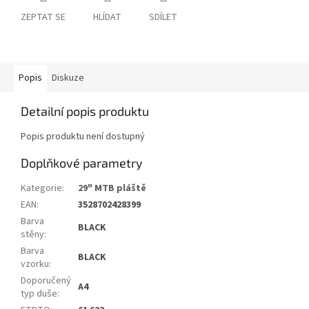
ZEPTAT SE
HLÍDAT
SDÍLET
Popis
Diskuze
Detailní popis produktu
Popis produktu není dostupný
Doplňkové parametry
Kategorie
:
29" MTB pláště
EAN
:
3528702428399
Barva
BLACK
stěny
:
Barva
BLACK
vzorku
:
Doporučený
A4
typ duše
: