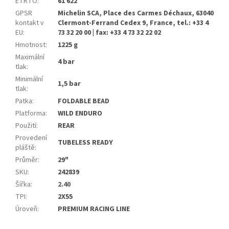
ETRTO
:
61 622
GPSR
Michelin SCA, Place des Carmes Déchaux, 63040
kontakt v
Clermont-Ferrand Cedex 9, France, tel.: +33 4
EU
:
73 32 20 00 | fax: +33 4 73 32 22 02
Hmotnost
:
1225 g
Maximální
4 bar
tlak
:
Minimální
1,5 bar
tlak
:
Patka
:
FOLDABLE BEAD
Platforma
:
WILD ENDURO
Použití
:
REAR
Provedení
TUBELESS READY
pláště
:
Průměr
:
29"
SKU
:
242839
Šířka
:
2.40
TPI
:
2X55
Úroveň
:
PREMIUM RACING LINE