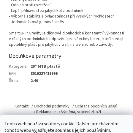
- Odolná proti roztržení
- Lepší přilnavost za jakýchkoliv podmínek
- Výborná stabilita a ovladatelnost při vysokých rychlostech
- Jednosložková gumová směs
SmartGRIP Gravity je díky své dlouhodobé konstantní výkonnosti
v různých podmínkách odpovědí pro všechny bikeri, kteří hledají
spolehlivý plášť pro jakýkoliv trail, na trénink nebo závody.
Doplňkové parametry
Kategorie
:
29" MTB pláště
EAN
:
8019227418996
Šířka
:
2.40
Z
á
Kontakt
/ Obchodní podmínky
/ Ochrana osobních údajů
p
/ Reklamace
/ Výměna, vrácení zboží
a
Tento web používá soubory cookie. Dalším procházením
t
tohoto webu vyjadřujete souhlas s jejich používáním.
í