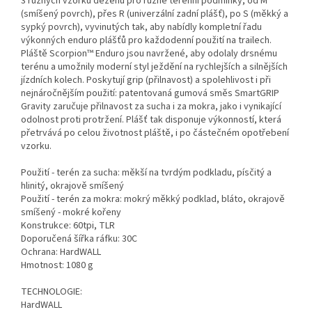
3 různých vzorků dezénu pro různé terénní podmínky, od M
(smíšený povrch), přes R (univerzální zadní plášť), po S (měkký a
sypký povrch), vyvinutých tak, aby nabídly kompletní řadu
výkonných enduro plášťů pro každodenní použití na trailech.
Pláště Scorpion™ Enduro jsou navržené, aby odolaly drsnému
terénu a umožnily moderní styl ježdění na rychlejších a silnějších
jízdních kolech. Poskytují grip (přilnavost) a spolehlivost i při
nejnáročnějším použití: patentovaná gumová směs SmartGRIP
Gravity zaručuje přilnavost za sucha i za mokra, jako i vynikající
odolnost proti protržení. Plášť tak disponuje výkonností, která
přetrvává po celou životnost pláště, i po částečném opotřebení
vzorku.
Použití - terén za sucha: měkší na tvrdým podkladu, písčitý a
hlinitý, okrajově smíšený
Použití - terén za mokra: mokrý měkký podklad, bláto, okrajově
smíšený - mokré kořeny
Konstrukce: 60tpi, TLR
Doporučená šířka ráfku: 30C
Ochrana: HardWALL
Hmotnost: 1080 g
TECHNOLOGIE:
HardWALL