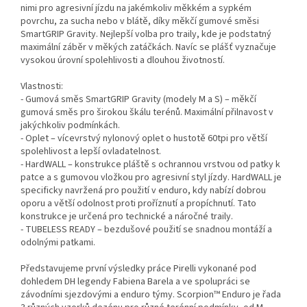
nimi pro agresivní jízdu na jakémkoliv měkkém a sypkém
povrchu, za sucha nebo v blátě, díky měkčí gumové směsi
SmartGRIP Gravity. Nejlepší volba pro traily, kde je podstatný
maximální záběr v měkých zatáčkách. Navíc se plášť vyznačuje
vysokou úrovní spolehlivosti a dlouhou životností.
Vlastnosti:
- Gumová směs SmartGRIP Gravity (modely M a S) – měkčí
gumová směs pro širokou škálu terénů. Maximální přilnavost v
jakýchkoliv podmínkách.
- Oplet – vícevrstvý nylonový oplet o hustotě 60tpi pro větší
spolehlivost a lepší ovladatelnost.
- HardWALL – konstrukce pláště s ochrannou vrstvou od patky k
patce a s gumovou vložkou pro agresivní styl jízdy. HardWALL je
specificky navržená pro použití v enduro, kdy nabízí dobrou
oporu a větší odolnost proti proříznutí a propíchnutí. Tato
konstrukce je určená pro technické a náročné traily.
- TUBELESS READY – bezdušové použití se snadnou montáží a
odolnými patkami.
Představujeme první výsledky práce Pirelli vykonané pod
dohledem DH legendy Fabiena Barela a ve spolupráci se
závodními sjezdovými a enduro týmy. Scorpion™ Enduro je řada