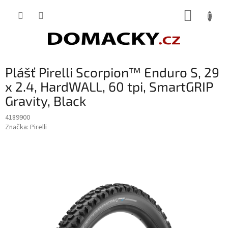
Přejít
NÁKUP
na
obsah
KOŠÍK
Plášť Pirelli Scorpion™ Enduro S, 29
x 2.4, HardWALL, 60 tpi, SmartGRIP
Gravity, Black
4189900
Značka:
Pirelli