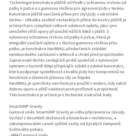
Technologie konstrukce pláště od Pirelli s ochrannou vrstvou od
patky k patce a s gumovou vložkou pro agresivní jízdu v terénu.
Konstrukce pláště navržená přímo pro styl jízdy v náročném
terénu – několika zesílení vestavěných přímo do kostry pláště je
určených pro vylepšení celkové odolnosti opletu, jako i pro
umožnění větší opory při použití nižších tlaků v plášti. S
nylonovou ochrannou vrstvou od patky k patce, která je
integrální součástí opletu a s tlustou gumovou vložkou přes
patku, je konstrukce HardWALL předurčená k zvládání
nemilosrdného zacházení s lehkostí a chrání před propíchnutím.
Zapracování těchto zesilujících prvků společně s nylonovým
opletem o hustotě 60tpi přispívají k solidní a odolné konstrukci,
která podporuje spolehlivost a kvalitu jízdy bez kompromisů na
hmotnosti a účinnosti přenosu síly ze šlapání.
HardWALL je specificky navržená pro použití v enduro, kdy nabízí
dobrou oporu a větší odolnost proti proříznutí a propíchnutí.
Tato konstrukce je určená pro technické a náročné traily.
SmartGRIP Gravity
Gumová směs SmartGRIP Gravity je volba připravená na závody.
Vychází z desetiletí zkušeností a know-how v motokrosu, a
zakomponováním cenné zpětné vazby od bývalých šampionů
Světového poháru.
- Měkčí gumová směs