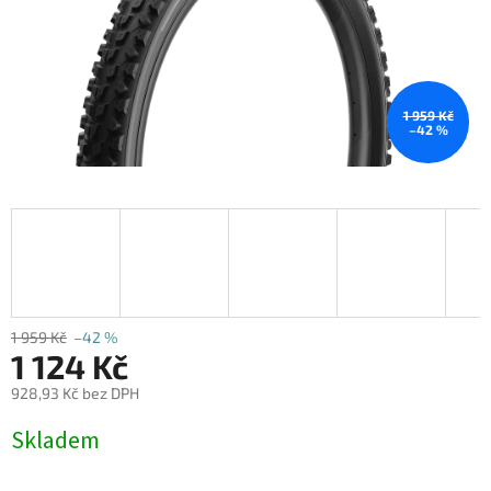
1 959 Kč
–42 %
1 959 Kč
–42 %
1 124 Kč
928,93 Kč bez DPH
Měrná
Skladem
cena: