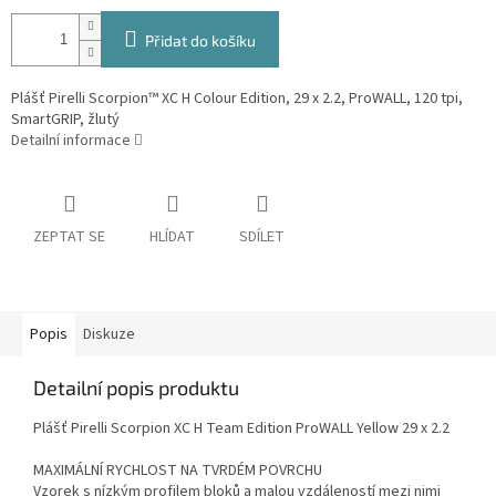
Přidat do košíku
Plášť Pirelli Scorpion™ XC H Colour Edition, 29 x 2.2, ProWALL, 120 tpi,
SmartGRIP, žlutý
Detailní informace
ZEPTAT SE
HLÍDAT
SDÍLET
Popis
Diskuze
Detailní popis produktu
Plášť Pirelli Scorpion XC H Team Edition ProWALL Yellow 29 x 2.2
MAXIMÁLNÍ RYCHLOST NA TVRDÉM POVRCHU
Vzorek s nízkým profilem bloků a malou vzdáleností mezi nimi