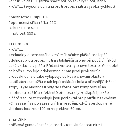
konstrukcích LITE (nízká hmotnost, vysoká rychlost) nebo
ProWALL (zvýšená ochrana proti propíchnutí a vysoká rychlost).
Konstrukce: 120tpi, TLR
Doporučená šířka ráfku: 25C
Ochrana: ProWALL
Hmotnost: 660 g
TECHNOLOGIE:
ProWALL
Technologie ochranného zesílení bočnice pláště pro lepší
odolnost proti propíchnutí a stabilnější projev při použití nízkých
tlaků vzduchu v plášti. Přidaná vrstva nylonové textilie přes oplet
na bočnici zvyšuje odolnost nejenom proti proříznutí a
procvaknutí, ale také vylepšuje celkové chování pláště v
zatáčkách a umožňuje tak lepší ovládání kola a přesnější držení
stopy. Tyto vlastnosti byly dosažené bez kompromisů na
hmotnosti pláště a efektivitě přenosu síly ze šlapání, takže
pláště s touto technologií jsou perfektní pro použití v závodním
XC nasazení až po agresivní Trail ježdění, když jsou doplněné
vhodnou kostrou (120tpi respektive 60tpi).
SmartGRIP
Špičková gumová směs je produktem zkušeností Pirelli