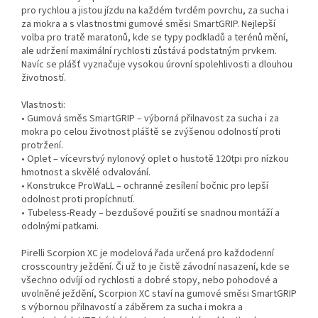
pro rychlou a jistou jízdu na každém tvrdém povrchu, za sucha i
za mokra a s vlastnostmi gumové směsi SmartGRIP. Nejlepší
volba pro tratě maratonů, kde se typy podkladů a terénů mění,
ale udržení maximální rychlosti zůstává podstatným prvkem.
Navíc se plášť vyznačuje vysokou úrovní spolehlivosti a dlouhou
životností.
Vlastnosti:
• Gumová směs SmartGRIP – výborná přilnavost za sucha i za
mokra po celou životnost pláště se zvýšenou odolností proti
protržení.
• Oplet – vícevrstvý nylonový oplet o hustotě 120tpi pro nízkou
hmotnost a skvělé odvalování.
• Konstrukce ProWaLL – ochranné zesílení bočnic pro lepší
odolnost proti propíchnutí.
• Tubeless-Ready – bezdušové použití se snadnou montáží a
odolnými patkami.
Pirelli Scorpion XC je modelová řada určená pro každodenní
crosscountry ježdění. Či už to je čistě závodní nasazení, kde se
všechno odvíjí od rychlosti a dobré stopy, nebo pohodové a
uvolněné ježdění, Scorpion XC staví na gumové směsi SmartGRIP
s výbornou přilnavostí a záběrem za sucha i mokra a