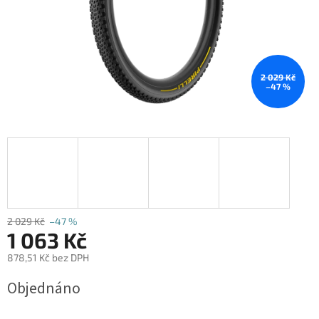
2 029 Kč
–47 %
2 029 Kč
–47 %
1 063 Kč
878,51 Kč bez DPH
Měrná
Objednáno
cena: