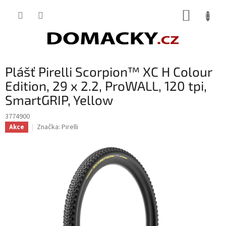
Přejít
NÁKUP
na
obsah
KOŠÍK
Plášť Pirelli Scorpion™ XC H Colour
Edition, 29 x 2.2, ProWALL, 120 tpi,
SmartGRIP, Yellow
3774900
Značka:
Pirelli
Akce