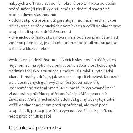
nabytých z off-road závodních okruhů pro 2 i 4 kola po celém
světě. Inženýři Pirelli vyvinuli směs se dvěmi diametrálně
protikladnými vlastnostmi:
• odolnost proti proříznutí: garantuje maximální mechanickou
přilnavost a záběr v suchých podmínkách a vyšší odolnost proti
propíchnutí spolu s delší životností
• chemickou přilnavost za mokra: není potřeba přemýšlet nad
změnou podmínek, jestli bude pršet nebo jestli budou na trati
bahnité a kluzké sekce
Výsledkem je delší životnost jízdních vlastností pláště, který
nejenom že má výbornou přilnavost a záběr v protichůdných
podmínkách jako jsou sucho a mokro, ale také si tyto jízdní
charakteristiky udržuje, jak se vzorek opotřebovává. Na rozdíl
od vícesměsných gumových směsí (dvou nebo tří),
jednosměsné složení SmartGRIP umožňuje vyrovnané jízdní
vlastnosti v průběhu opotřebovávání pláště a jeho celé
životnosti. Větší mechanická odolnost gumy poskytuje také
vyšší odolnost nejenom proti opotřebení, ale také proti
propíchnutí, proto je potřeba vyvinout větší sílu k proříznutí
nebo propíchnutí pláště.
Doplňkové parametry