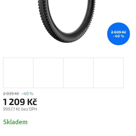
2 039 Kč
–40 %
2 039 Kč
–40 %
1 209 Kč
999,17 Kč bez DPH
Měrná
Skladem
cena: