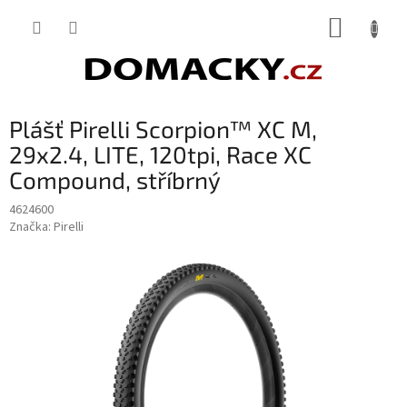
Přejít
NÁKUP
na
obsah
KOŠÍK
Plášť Pirelli Scorpion™ XC M,
29x2.4, LITE, 120tpi, Race XC
Compound, stříbrný
4624600
Značka:
Pirelli