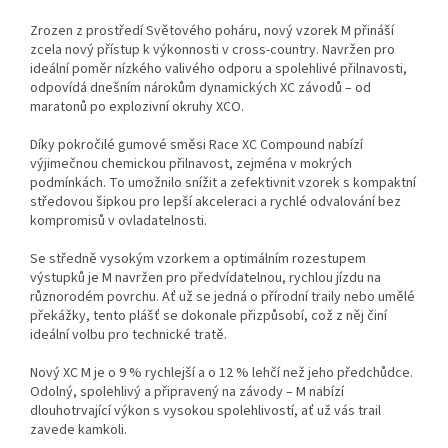
Zrozen z prostředí Světového poháru, nový vzorek M přináší
zcela nový přístup k výkonnosti v cross-country. Navržen pro
ideální poměr nízkého valivého odporu a spolehlivé přilnavosti,
odpovídá dnešním nárokům dynamických XC závodů – od
maratonů po explozivní okruhy XCO.
Díky pokročilé gumové směsi Race XC Compound nabízí
výjimečnou chemickou přilnavost, zejména v mokrých
podmínkách. To umožnilo snížit a zefektivnit vzorek s kompaktní
středovou šipkou pro lepší akceleraci a rychlé odvalování bez
kompromisů v ovladatelnosti.
Se středně vysokým vzorkem a optimálním rozestupem
výstupků je M navržen pro předvídatelnou, rychlou jízdu na
různorodém povrchu. Ať už se jedná o přírodní traily nebo umělé
překážky, tento plášť se dokonale přizpůsobí, což z něj činí
ideální volbu pro technické tratě.
Nový XC M je o 9 % rychlejší a o 12 % lehčí než jeho předchůdce.
Odolný, spolehlivý a připravený na závody – M nabízí
dlouhotrvající výkon s vysokou spolehlivostí, ať už vás trail
zavede kamkoli.