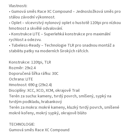
Vlastnosti:
• Gumová směs Race XC Compound – Jednosložková směs pro
stálou závodní výkonnost.
• Oplet – vícevrstvý nylonový oplet o hustotě 120tpi pro nízkou
hmotnost a skvělé odvalování.
• Konstrukce LITE – Superlehká konstrukce pro maximální
rychlost a odezvu.
• Tubeless-Ready – Technologie TLR pro snadnou montáž a
stabilitu patky na moderních širokých ráfcích.
Konstrukce: 120tpi, TLR
Rozměr: 29x2.4
Doporučená šířka ráfku: 30C
Ochrana: LITE
Hmotnost: 690 g (29x2.4)
Disciplíny: XCC, XCO, XCM, okrajově Trail
Terén za sucha: kameny, tvrdý povrch, smíšený, sypký na
tvrdým podkladu, hrabankový
Terén za mokra: mokré kameny, kluzký tvrdý povrch, smíšené
mokré kořeny, mokrý sypký, okrajově bláto
TECHNOLOGIE:
Gumová směs Race XC Compound