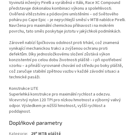
Vyvinutá inženýry Pirelli a vyráběná v Itálii, Race XC Compound
představuje dokonalou kombinaci výkonu a spolehlivosti.
Ověřená vítězstvími a pódiovými umístěními – od Světového
poháru po Cape Epic – je nejrychlejší směsí v MTB nabídce Pirelli.
Navržena pro maximální chemickou přilnavost i na mokrém
povrchu, tato směs poskytuje jistotu v jakýchkoli podmínkách.
Zároveň nabízí špičkovou odolnost proti trhání, což znamená
vynikající mechanickou trakci a zvýšenou ochranu proti
defektům. Díky jednosložkovému složení zůstává výkon
konzistentní po celou dobu životnosti pláště – i při opotřebení
vzorku – a přináší vyrovnané chování od středu po boky pláště,
což zaručuje stabilní zpětnou vazbu v každé závodní situaci a
technické pasáži.
Konstrukce LITE
Superlehká konstrukce pro maximální rychlost a odezvu.
Vícevrstvý nylon 120 TPI pro nízkou hmotnost a výborný valivý
odpor. Výsledkem je nižšší hmotnost, vyšší rychlost a
poddajnost.
Doplňkové parametry
Kategorie
:
29" MTB pláště