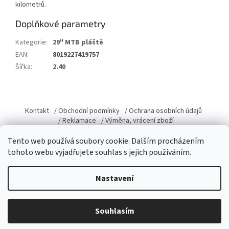
kilometrů.
Doplňkové parametry
Kategorie
:
29" MTB pláště
EAN
:
8019227419757
Šířka
:
2.40
Z
á
Kontakt
/ Obchodní podmínky
/ Ochrana osobních údajů
p
/ Reklamace
/ Výměna, vrácení zboží
a
Tento web používá soubory cookie. Dalším procházením
t
tohoto webu vyjadřujete souhlas s jejich používáním.
í
Vytvořil Shoptet
Nastavení
Copyright 2026
Domacky.cz
. Všechna práva vyhrazena.
Upravit
Souhlasím
nastavení cookies