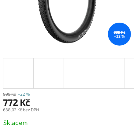
999 Kč
–22 %
999 Kč
–22 %
772 Kč
638,02 Kč bez DPH
Měrná
Skladem
cena: