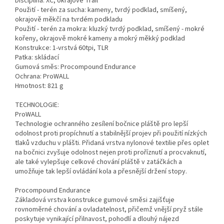
Disciplína: XC, okrajově Trail
Použití - terén za sucha: kameny, tvrdý podklad, smíšený,
okrajově měkčí na tvrdém podkladu
Použití - terén za mokra: kluzký tvrdý podklad, smíšený - mokré
kořeny, okrajově mokré kameny a mokrý měkký podklad
Konstrukce: 1-vrstvá 60tpi, TLR
Patka: skládací
Gumová směs: Procompound Endurance
Ochrana: ProWALL
Hmotnost: 821 g
TECHNOLOGIE:
ProWALL
Technologie ochranného zesílení bočnice pláště pro lepší
odolnost proti propíchnutí a stabilnější projev při použití nízkých
tlaků vzduchu v plášti. Přidaná vrstva nylonové textilie přes oplet
na bočnici zvyšuje odolnost nejen proti proříznutí a procvaknutí,
ale také vylepšuje celkové chování pláště v zatáčkách a
umožňuje tak lepší ovládání kola a přesnější držení stopy.
Procompound Endurance
Základová vrstva konstrukce gumové směsi zajišťuje
rovnoměrné chování a ovladatelnost, přičemž vnější pryž stále
poskytuje vynikající přilnavost, pohodlí a dlouhý nájezd