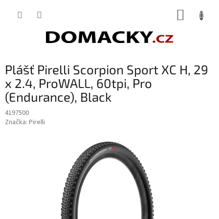
Přejít
NÁKUP
na
obsah
KOŠÍK
Plášť Pirelli Scorpion Sport XC H, 29
x 2.4, ProWALL, 60tpi, Pro
(Endurance), Black
4197500
Značka:
Pirelli