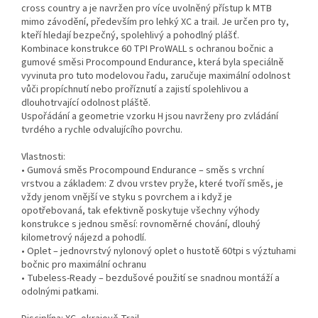
cross country a je navržen pro více uvolněný přístup k MTB
mimo závodění, především pro lehký XC a trail. Je určen pro ty,
kteří hledají bezpečný, spolehlivý a pohodlný plášť.
Kombinace konstrukce 60 TPI ProWALL s ochranou bočnic a
gumové směsi Procompound Endurance, která byla speciálně
vyvinuta pro tuto modelovou řadu, zaručuje maximální odolnost
vůči propíchnutí nebo proříznutí a zajistí spolehlivou a
dlouhotrvající odolnost pláště.
Uspořádání a geometrie vzorku H jsou navrženy pro zvládání
tvrdého a rychle odvalujícího povrchu.
Vlastnosti:
• Gumová směs Procompound Endurance – směs s vrchní
vrstvou a základem: Z dvou vrstev pryže, které tvoří směs, je
vždy jenom vnější ve styku s povrchem a i když je
opotřebovaná, tak efektivně poskytuje všechny výhody
konstrukce s jednou směsí: rovnoměrné chování, dlouhý
kilometrový nájezd a pohodlí.
• Oplet – jednovrstvý nylonový oplet o hustotě 60tpi s výztuhami
bočnic pro maximální ochranu
• Tubeless-Ready – bezdušové použití se snadnou montáží a
odolnými patkami.