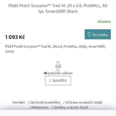
Plášť Pirelli Scorpion™ Trail M, 29 x 2.6, ProWALL, 60
tpi, SmartGRIP, Black
Skladem
Do košíku
1 093 Kč
Plášť Pirelli Scorpion™ Trail M, 29x2.6, ProWALL, 60tpi, SmartGRIP,
černý
S
1
2
t
r
40
položek celkem
O
á
v
NAHORU
n
l
k
á
o
v
Z
d
á
a
á
Kontakt
/ Obchodní podmínky
/ Ochrana osobních údajů
n
c
p
/ Reklamace
/ Výměna, vrácení zboží
í
í
a
p