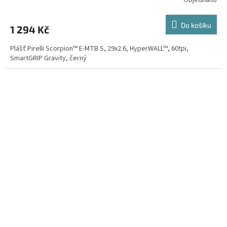
Do košíku
1 294 Kč
Plášť Pirelli Scorpion™ E-MTB S, 29x2.6, HyperWALL™, 60tpi,
SmartGRIP Gravity, černý