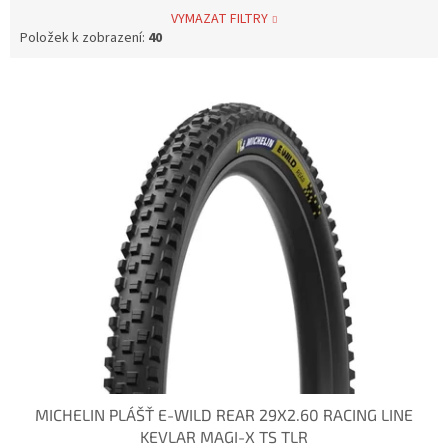
VYMAZAT FILTRY
Položek k zobrazení:
40
V
ý
p
i
s
p
r
o
d
u
k
t
ů
MICHELIN PLÁŠŤ E-WILD REAR 29X2.60 RACING LINE
KEVLAR MAGI-X TS TLR