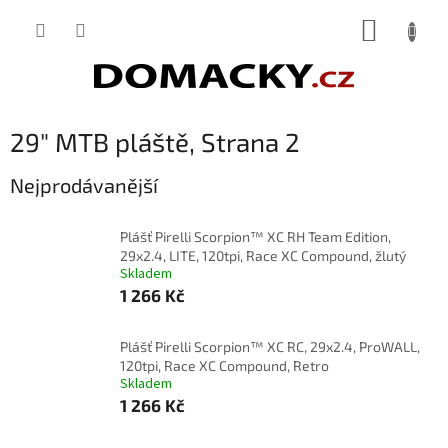
Přejít
NÁKUP
na
obsah
KOŠÍK
29" MTB pláště
, Strana 2
Nejprodávanější
Plášť Pirelli Scorpion™ XC RH Team Edition,
29x2.4, LITE, 120tpi, Race XC Compound, žlutý
Skladem
1 266 Kč
Plášť Pirelli Scorpion™ XC RC, 29x2.4, ProWALL,
120tpi, Race XC Compound, Retro
Skladem
1 266 Kč