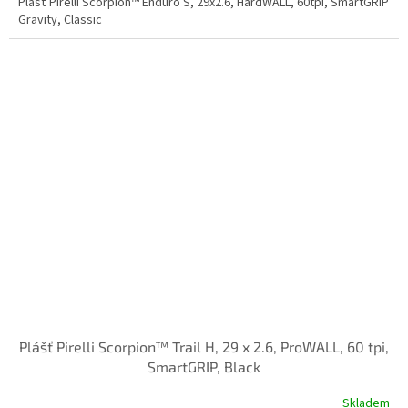
Plášť Pirelli Scorpion™ Enduro S, 29x2.6, HardWALL, 60tpi, SmartGRIP
Gravity, Classic
Plášť Pirelli Scorpion™ Trail H, 29 x 2.6, ProWALL, 60 tpi,
SmartGRIP, Black
Skladem