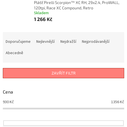
Plášť Pirelli Scorpion™ XC RH, 29x2.4, ProWALL,
120tpi, Race XC Compound, Retro
Skladem
1 266 Kč
Ř
a
Doporučujeme
Nejlevnější
Nejdražší
Nejprodávanější
z
e
Abecedně
n
í
p
ZAVŘÍT FILTR
r
o
d
Cena
u
930
Kč
1356
Kč
k
t
ů