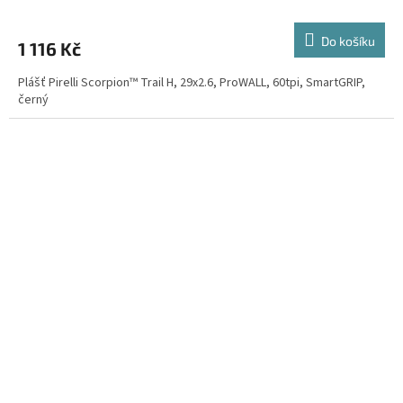
Do košíku
1 116 Kč
Plášť Pirelli Scorpion™ Trail H, 29x2.6, ProWALL, 60tpi, SmartGRIP,
černý