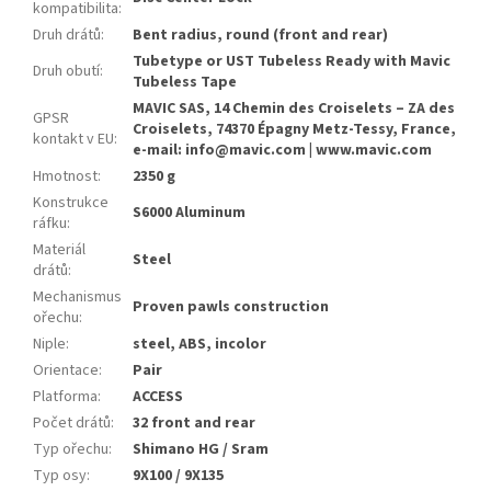
kompatibilita
:
Druh drátů
:
Bent radius, round (front and rear)
Tubetype or UST Tubeless Ready with Mavic
Druh obutí
:
Tubeless Tape
MAVIC SAS, 14 Chemin des Croiselets – ZA des
GPSR
Croiselets, 74370 Épagny Metz-Tessy, France,
kontakt v EU
:
e-mail: info@mavic.com | www.mavic.com
Hmotnost
:
2350 g
Konstrukce
S6000 Aluminum
ráfku
:
Materiál
Steel
drátů
:
Mechanismus
Proven pawls construction
ořechu
:
Niple
:
steel, ABS, incolor
Orientace
:
Pair
Platforma
:
ACCESS
Počet drátů
:
32 front and rear
Typ ořechu
:
Shimano HG / Sram
Typ osy
:
9X100 / 9X135