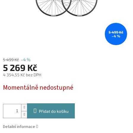
5 499 Kč
–4 %
5 499 Kč
–4 %
5 269 Kč
4 354,55 Kč bez DPH
Měrná
Momentálně nedostupné
cena:
Přidat do košíku
Detailní informace