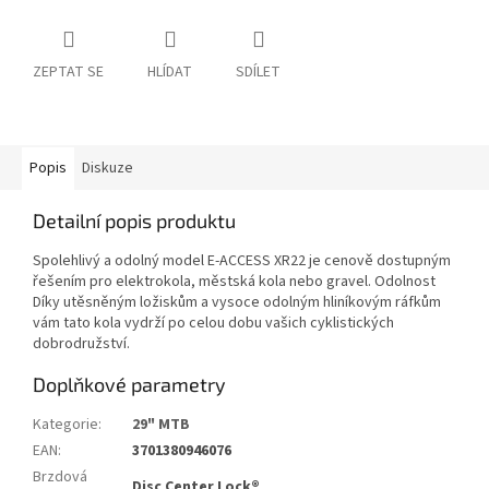
ZEPTAT SE
HLÍDAT
SDÍLET
Popis
Diskuze
Detailní popis produktu
Spolehlivý a odolný model E-ACCESS XR22 je cenově dostupným
řešením pro elektrokola, městská kola nebo gravel. Odolnost
Díky utěsněným ložiskům a vysoce odolným hliníkovým ráfkům
vám tato kola vydrží po celou dobu vašich cyklistických
dobrodružství.
Doplňkové parametry
Kategorie
:
29" MTB
EAN
:
3701380946076
Brzdová
Disc Center Lock®