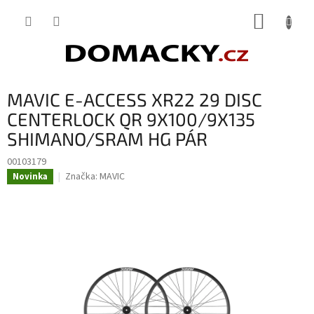
Přejít
NÁKUP
na
obsah
KOŠÍK
MAVIC E-ACCESS XR22 29 DISC
CENTERLOCK QR 9X100/9X135
SHIMANO/SRAM HG PÁR
00103179
Značka:
MAVIC
Novinka