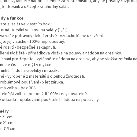
 zátka. Vytáhněte nádobu a jemně zatřeste miskou, aby se přísady rozprost
jte dresink a užívejte si lahodný salát.
dy a funkce
ste si salát ve vlastním boxu
orná - ideální velikost na saláty (1,3 l).
vá vaše potraviny déle čerstvé - vzduchotěsné uzavření.
ujte jej v suchu - 100% nepropustný.
 rozlití - bezpečné zaklapnutí.
lené uložiště - přihrádková vložka na polevy a nádobu na dresinky.
íchání protřepejte - vytáhněte nádobu na dresink, aby se vložka změnila na
o se čistí - lze mýt v myčce.
funkční - do mikrovlnky i mrazáku.
né - vyrobené z materiálů s dlouhou životností.
roblémové používání - 5 let záruka.
má volba – bez BPA.
telnější volba – po použití 100% recyklovatelné.
 odpadu – opakovaně použitelná nádoba na potraviny.
měry
: 21 cm
a: 21 cm
a: 7,5 cm