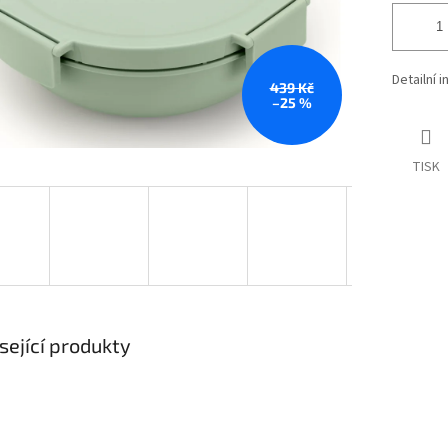
Detailní 
439 Kč
–25 %
TISK
sející produkty