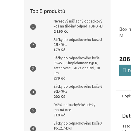
Top 8 produktů
Nerezový nášlapný odpadkový
koš na tříděný odpad TORO 45l
Box n
2 190 Kč
M
Sáčky do odpadkového koše J
23L/40ks
179 Kč
206
Sáčky do odpadkového koše
35-45 L, Simplehuman typ K,
zatahovací, 20 ks v balení, 30
D
µm
279 Kč
Sáčky do odpadkového koše G
30L/40ks
Popi
202 Kč
Držák na kuchyňské utěrky
matná ocel
Det
319 Kč
Sáčky do odpadkového koše X
Tato
10-12L/40ks