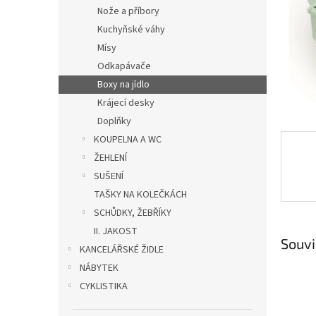
n
Nože a příbory
e
Kuchyňské váhy
l
Mísy
Odkapávače
Boxy na jídlo
Krájecí desky
Doplňky
KOUPELNA A WC
ŽEHLENÍ
SUŠENÍ
TAŠKY NA KOLEČKÁCH
SCHŮDKY, ŽEBŘÍKY
II. JAKOST
Souvi
KANCELÁŘSKÉ ŽIDLE
NÁBYTEK
CYKLISTIKA