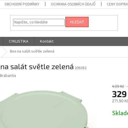
OBCHODNÍ PODMÍNKY
OCHRANA OSOBNÍCH ÚDAJŮ
CENY DOPRA
HLEDAT
CYKLISTIKA
Kontakt
Box na salát světle zelená
na salát světle zelená
206382
Brabantia
439 Kč
329
271,90 K
Měrná
Skla
cena: