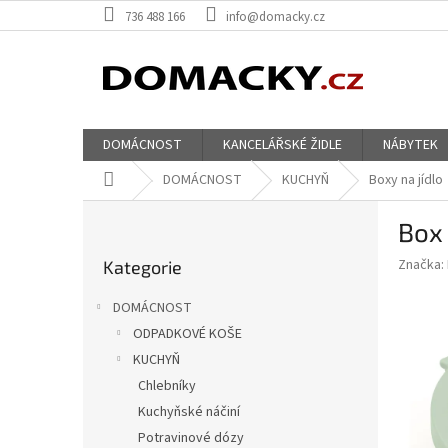
Přejít
736 488 166
info@domacky.cz
na
obsah
DOMÁCNOST
KANCELÁŘSKÉ ŽIDLE
NÁBYTEK
Domů
DOMÁCNOST
KUCHYŇ
Boxy na jídlo
P
Box 
o
Přeskočit
s
Značka:
Kategorie
kategorie
t
r
DOMÁCNOST
a
ODPADKOVÉ KOŠE
n
KUCHYŇ
n
í
Chlebníky
p
Kuchyňské náčiní
a
Potravinové dózy