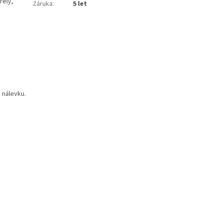
řely,
Záruka
:
5 let
 nálevku.