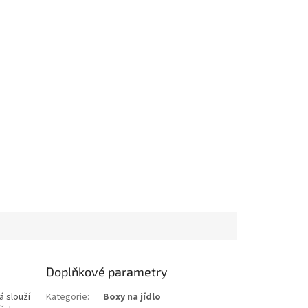
Doplňkové parametry
á slouží
Kategorie
:
Boxy na jídlo