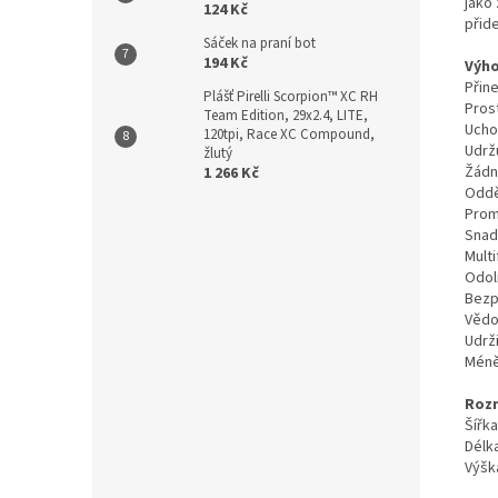
jako
124 Kč
přide
Sáček na praní bot
194 Kč
Výho
Přine
Plášť Pirelli Scorpion™ XC RH
Prost
Team Edition, 29x2.4, LITE,
Ucho
120tpi, Race XC Compound,
Udrž
žlutý
Žádné
1 266 Kč
Oddě
Prom
Snadn
Multi
Odol
Bezp
Vědo
Udrži
Méně
Roz
Šířka
Délk
Výšk