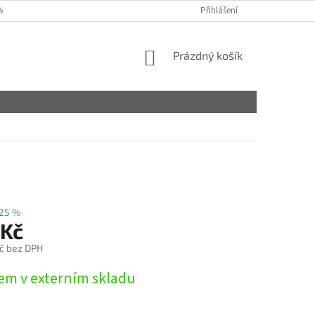
VY
Přihlášení
NÁKUPNÍ
Prázdný košík
KOŠÍK
25 %
 Kč
č bez DPH
em v externím skladu