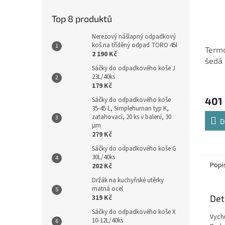
Top 8 produktů
Nerezový nášlapný odpadkový
koš na tříděný odpad TORO 45l
Term
2 190 Kč
šedá
Sáčky do odpadkového koše J
23L/40ks
179 Kč
401
Sáčky do odpadkového koše
35-45 L, Simplehuman typ K,
zatahovací, 20 ks v balení, 30
D
µm
279 Kč
Sáčky do odpadkového koše G
30L/40ks
Popi
202 Kč
Držák na kuchyňské utěrky
matná ocel
Det
319 Kč
Sáčky do odpadkového koše X
Vych
10-12L/40ks