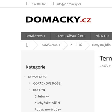
Přejít
736 488 166
info@domacky.cz
na
obsah
DOMÁCNOST
KANCELÁŘSKÉ ŽIDLE
NÁBYTEK
Domů
DOMÁCNOST
KUCHYŇ
Boxy na jídlo
P
Ter
o
Přeskočit
s
Značka:
Kategorie
kategorie
t
r
DOMÁCNOST
a
ODPADKOVÉ KOŠE
n
KUCHYŇ
n
í
Chlebníky
p
Kuchyňské náčiní
a
Potravinové dózy