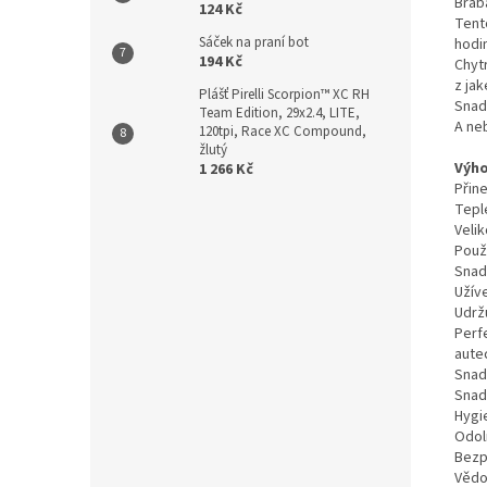
Brab
124 Kč
Tent
Sáček na praní bot
hodi
194 Kč
Chytr
z jak
Plášť Pirelli Scorpion™ XC RH
Snad
Team Edition, 29x2.4, LITE,
A neb
120tpi, Race XC Compound,
žlutý
Výho
1 266 Kč
Přine
Tepl
Velik
Použi
Snadn
Užíve
Udrž
Perf
aute
Snadn
Snadn
Hygie
Odol
Bezp
Vědo