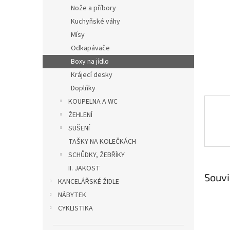
n
Nože a příbory
e
Kuchyňské váhy
l
Mísy
Odkapávače
Boxy na jídlo
Krájecí desky
Doplňky
KOUPELNA A WC
ŽEHLENÍ
SUŠENÍ
TAŠKY NA KOLEČKÁCH
SCHŮDKY, ŽEBŘÍKY
II. JAKOST
Souvi
KANCELÁŘSKÉ ŽIDLE
NÁBYTEK
CYKLISTIKA