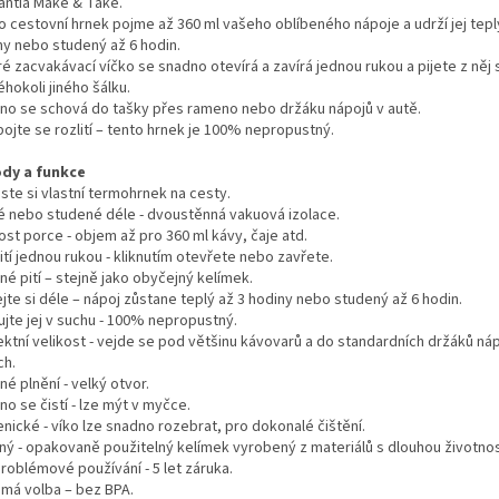
antia Make & Take.
o cestovní hrnek pojme až 360 ml vašeho oblíbeného nápoje a udrží jej tepl
ny nebo studený až 6 hodin.
é zacvakávací víčko se snadno otevírá a zavírá jednou rukou a pijete z něj 
éhokoli jiného šálku.
no se schová do tašky přes rameno nebo držáku nápojů v autě.
ojte se rozlití – tento hrnek je 100% nepropustný.
dy a funkce
ste si vlastní termohrnek na cesty.
é nebo studené déle - dvoustěnná vakuová izolace.
ost porce - objem až pro 360 ml kávy, čaje atd.
tí jednou rukou - kliknutím otevřete nebo zavřete.
é pití – stejně jako obyčejný kelímek.
jte si déle – nápoj zůstane teplý až 3 hodiny nebo studený až 6 hodin.
ujte jej v suchu - 100% nepropustný.
ektní velikost - vejde se pod většinu kávovarů a do standardních držáků náp
ch.
é plnění - velký otvor.
o se čistí - lze mýt v myčce.
nické - víko lze snadno rozebrat, pro dokonalé čištění.
ný - opakovaně použitelný kelímek vyrobený z materiálů s dlouhou životnos
roblémové používání - 5 let záruka.
má volba – bez BPA.