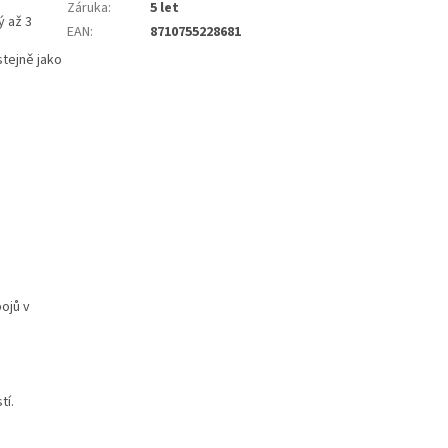
Záruka
:
5 let
ý až 3
EAN
:
8710755228681
stejně jako
ojů v
tí.