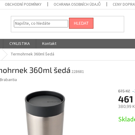
OBCHODNÍ PODMÍNKY
OCHRANA OSOBNÍCH ÚDAJŮ
CENY DOPRA
HLEDAT
CYKLISTIKA
Kontakt
Termohrnek 360ml šedá
mohrnek 360ml šedá
228681
Brabantia
615 Kč
–
461
380,99 K
Měrná
Sklad
cena: