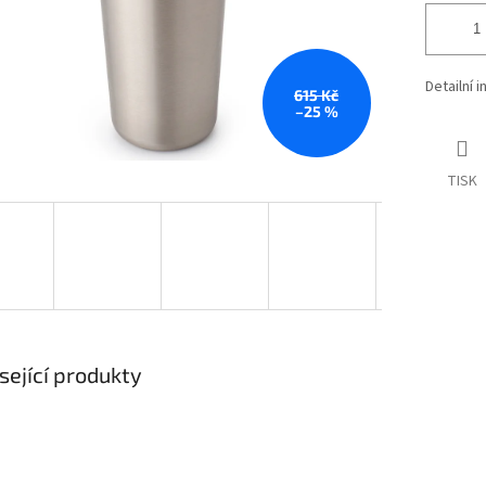
Detailní 
615 Kč
–25 %
TISK
sející produkty