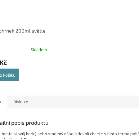
ohrnek 200ml světle
Skladem
 Kč
o košíku
s
Diskuze
ailní popis produktu
utnejte si svůj horký nebo studený nápoj kdekoli chcete s tímto termo po