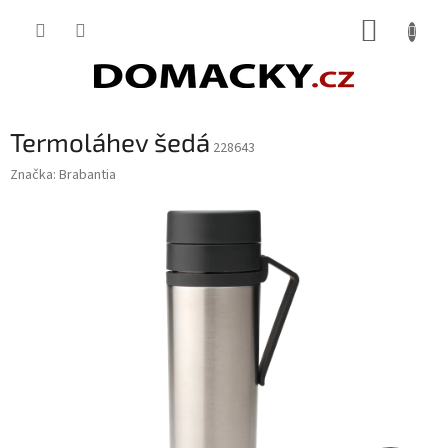
Přejít
NÁKUP
na
obsah
KOŠÍK
Termoláhev šedá
228643
Značka:
Brabantia