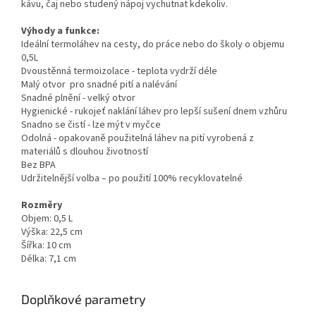
kávu, čaj nebo studený nápoj vychutnat kdekoliv.
Výhody a funkce:
Ideální termoláhev na cesty, do práce nebo do školy o objemu
0,5L
Dvoustěnná termoizolace - teplota vydrží déle
Malý otvor pro snadné pití a nalévání
Snadné plnění - velký otvor
Hygienické - rukojeť naklání láhev pro lepší sušení dnem vzhůru
Snadno se čistí - lze mýt v myčce
Odolná - opakovaně použitelná láhev na pití vyrobená z
materiálů s dlouhou životností
Bez BPA
Udržitelnější volba – po použití 100% recyklovatelné
Rozměry
Objem: 0,5 L
Výška: 22,5 cm
Šířka: 10 cm
Délka: 7,1 cm
Doplňkové parametry