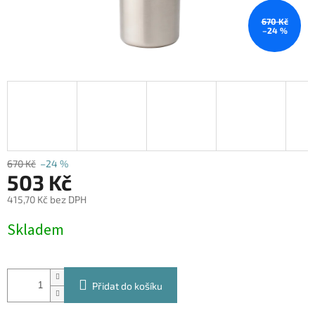
670 Kč
–24 %
670 Kč
–24 %
503 Kč
415,70 Kč bez DPH
Měrná
Skladem
cena:
Přidat do košíku